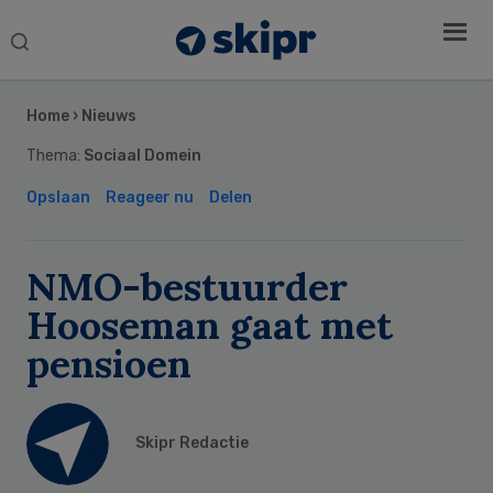
Search
this
Secondary
website
Sidebar
Home
›
Nieuws
Thema:
Sociaal Domein
Opslaan
Reageer nu
Delen
NMO-bestuurder
Hooseman gaat met
pensioen
Skipr Redactie