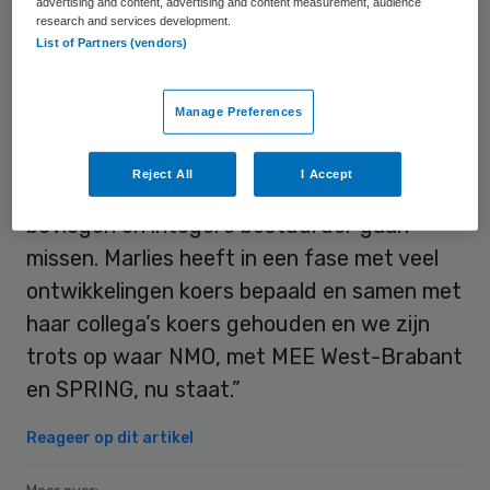
stichting NMO.
advertising and content, advertising and content measurement, audience
research and services development.
List of Partners (vendors)
Onder Hoosemans heeft de organisatie veel
ontwikkelingen doorgemaakt, waaronder de
Manage Preferences
transitie van de cliëntondersteuning van de
AWBZ naar de Wmo. Ron Axt, voorzitter van
Reject All
I Accept
de raad van toezicht: “We zullen een
bevlogen en integere bestuurder gaan
missen. Marlies heeft in een fase met veel
ontwikkelingen koers bepaald en samen met
haar collega’s koers gehouden en we zijn
trots op waar NMO, met MEE West-Brabant
en SPRING, nu staat.”
Reageer op dit artikel