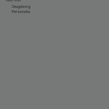
Meer over:
Jeugdzorg
Personalia
Primary
Sidebar