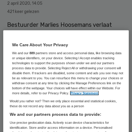
2 april 2020
,
14:05
421 keer gelezen
Bestuurder Marlies Hoosemans verlaat
NMO, de moederstichting van MEE West-
Brabant, SPRING Jeugdprofessionals en
We Care About Your Privacy
SPRING Jeugdhulp. Zij heeft de
We and our
889
partners store and access personal data, like browsing data
or unique identifiers, on your device. Selecting I Accept enables tracking
pensioengerechtigde leeftijd bereikt.
technologies to support the purposes shown under we and our partners
Robert van der Krogt, de huidige
process data to provide. Selecting Reject All or withdrawing your consent will
disable them. If trackers are disabled, some content and ads you see may not
bestuurder van Stichting Onder Een Dak
be as relevant to you. You can resurface this menu to change your choices or
withdraw consent at any time by clicking the Manage Preferences link on the
(Stoed) zal haar opvolgen.
bottom of the webpage. Your choices will have effect within our Website. For
more details, refer to our Privacy Policy.
Privacy Statement
Would you rather not? Then we only place essential and statistical cookies,
Hoosemans neemt begin deze zomer
these do not record any data about you as a person
We and our partners process data to provide:
afscheid. Robert van de Krogt start per 15
Use precise geolocation data. Actively scan device characteristics for
juli 2020 als nieuwe bestuurder van de
identification. Store and/or access information on a device. Personalised