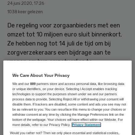
24 juni 2020
,
17:26
1038 keer gelezen
De regeling voor zorgaanbieders met een
omzet tot 10 miljoen euro sluit binnenkort.
Ze hebben nog tot 14 juli de tijd om bij
zorgverzekeraars een bijdrage aan te
vragen om hun omzetverlies te
compenseren.
We Care About Your Privacy
We and our
889
partners store and access personal data, like browsing data
or unique identifiers, on your device. Selecting I Accept enables tracking
Dat maakte Zorgverzekeraars Nederland
technologies to support the purposes shown under we and our partners
woensdagmiddag bekend. Volgens ZN zijn al
process data to provide. Selecting Reject All or withdrawing your consent will
disable them. If trackers are disabled, some content and ads you see may not
duizenden zorgaanbieders geholpen met de
be as relevant to you. You can resurface this menu to change your choices or
withdraw consent at any time by clicking the Manage Preferences link on the
steunregeling
.
bottom of the webpage. Your choices will have effect within our Website. For
more details, refer to our Privacy Policy.
Privacy Statement
Would you rather not? Then we only place essential and statistical cookies,