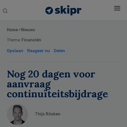
Search
this
Secondary
website
Sidebar
Home
›
Nieuws
Thema:
Financiën
Opslaan
Reageer nu
Delen
Nog 20 dagen voor
aanvraag
continuïteitsbijdrage
Thijs Rösken