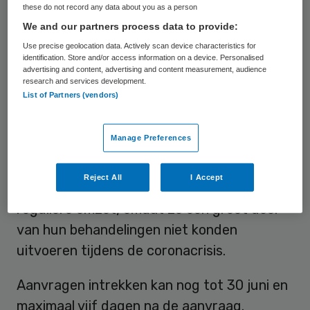
Percentage van omzet
these do not record any data about you as a person
We and our partners process data to provide:
De regeling, die zorgt dat
Use precise geolocation data. Actively scan device characteristics for
identification. Store and/or access information on a device. Personalised
zorgverzekeraars een
percentage van de
advertising and content, advertising and content measurement, audience
reguliere omzet
uitbetalen voor de periode
research and services development.
List of Partners (vendors)
van 1 maart tot eind juni, loopt bijna ten
einde en dat geldt dus ook voor de
Manage Preferences
aanmeldtermijn. Sinds half mei konden ze
zich aanmelden. De meeste zorgaanbieders
Reject All
I Accept
krijgen tussen de 70 en 90 procent van hun
reguliere omzet, omdat ze een groot deel
van hun behandelingen niet konden
uitvoeren tijdens de coronacrisis.
Aanvragen intrekken kan nog tot 30 juni en
maximaal vijf dagen na de aanvraag.