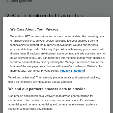
32 keer gelezen
VieCuri in Venlo en het Laurentius
Ziekenhuis in Roermond richten een
We Care About Your Privacy
coöperatie op om de onderlinge
We and our
887
partners store and access personal data, like browsing data
samenwerking te versterken en zo een
or unique identifiers, on your device. Selecting I Accept enables tracking
optimaal aanbod van ziekenhuiszorg voor
technologies to support the purposes shown under we and our partners
process data to provide. Selecting Reject All or withdrawing your consent will
Noord-Limburg te behouden. Beide
disable them. If trackers are disabled, some content and ads you see may not
be as relevant to you. You can resurface this menu to change your choices or
organisaties blijven zelfstandig bestaan
withdraw consent at any time by clicking the Manage Preferences link on the
bottom of the webpage. Your choices will have effect within our Website. For
met een eigen identiteit en bedrijfsvoering.
more details, refer to our Privacy Policy.
Privacy Statement
Would you rather not? Then we only place essential and statistical cookies,
VieCuri
en het
Laurentius ziekenhuis
these do not record any data about you as a person
hebben vorig jaar onderzocht in hoeverre er
We and our partners process data to provide:
intern draagvlak is om de samenwerking
Use precise geolocation data. Actively scan device characteristics for
identification. Store and/or access information on a device. Personalised
tussen beide ziekenhuizen te intensiveren.
advertising and content, advertising and content measurement, audience
research and services development.
De conclusie was dat er breed draagvlak