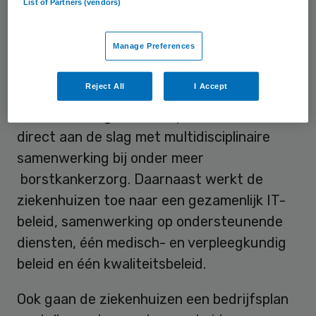
List of Partners (vendors)
bestaat . In het verlengde hiervan wordt nu
een coöperatie opgericht.
Manage Preferences
De coöperatie dient als motor voor
Reject All
I Accept
samenwerking op terreinen. De
ziekenhuizen gaan in coöperatieverband
direct aan de slag met multidisciplinaire
samenwerking bij onder meer
borstkankerzorg. Daarnaast werkt de
ziekenhuizen toe naar een gezamenlijk IT-
beleid, samenwerking op ondersteunende
diensten, één medisch- en verpleegkundig
beleid en één kwaliteitsbeleid.
Ook gaan de ziekenhuizen een bedrijfsplan