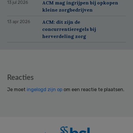
ACM mag ingrijpen bij opkopen
13 jul 2026
kleine zorgbedrijven
ACM: dit zijn de
13 apr 2026
concurrentieregels bij
herverdeling zorg
Reader
Reacties
Interactions
Je moet
ingelogd zijn op
om een reactie te plaatsen.