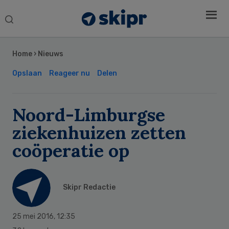
Search
this
Secondary
website
Sidebar
Home
›
Nieuws
Opslaan
Reageer nu
Delen
Noord-Limburgse
ziekenhuizen zetten
coöperatie op
Skipr Redactie
25 mei 2016
,
12:35