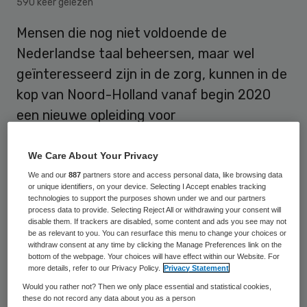
590 keer gelezen
Mensen die nog niet voldoende de
Nederlandse taal beheersen, maar wel
geïnteresseerd zijn in de zorg, kunnen in de
kop van Noord-Holland vanaf begin 2020
een nieuwe opleiding voor
Helpende/Verzorgende IG in de ouderzorg
volgen. Het speciale scholingstraject is een
We Care About Your Privacy
initiatief van zorgaanbieder Omring, het
We and our
887
partners store and access personal data, like browsing data
or unique identifiers, on your device. Selecting I Accept enables tracking
Horizon College in Hoorn en WerkSaam.
technologies to support the purposes shown under we and our partners
process data to provide. Selecting Reject All or withdrawing your consent will
disable them. If trackers are disabled, some content and ads you see may not
be as relevant to you. You can resurface this menu to change your choices or
withdraw consent at any time by clicking the Manage Preferences link on the
bottom of the webpage. Your choices will have effect within our Website. For
more details, refer to our Privacy Policy.
Privacy Statement
Volgens de drie partijen blijkt dat er steeds
Would you rather not? Then we only place essential and statistical cookies,
vaker anderstaligen solliciteren op
these do not record any data about you as a person