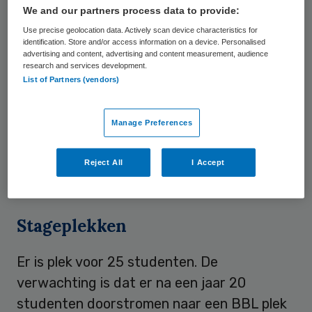
We and our partners process data to provide:
opleidingsplekken in de zorg. De sollicitant
Use precise geolocation data. Actively scan device characteristics for
zou het vaak cognitief aan moeten kunnen,
identification. Store and/or access information on a device. Personalised
maar heeft een achterstand op taal. “Wij
advertising and content, advertising and content measurement, audience
research and services development.
zijn ontzettend blij met deze
List of Partners (vendors)
samenwerking, omdat we met
deze
kruisbestuiving
op een hele mooie manier in
Manage Preferences
kunnen spelen op de krapte van de
arbeidsmarkt”, zegt Tamara de Rie,
Reject All
I Accept
Adviseur vakontwikkeling Omring.
Stageplekken
Er is plek voor 25 studenten. De
verwachting is dat er na een jaar 20
studenten doorstromen naar een BBL plek