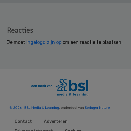
Reader
Reacties
Interactions
Je moet
ingelogd zijn op
om een reactie te plaatsen.
© 2026 | BSL Media & Learning
, onderdeel van
Springer Nature
Contact
Adverteren