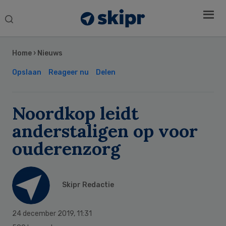
Search
this
Secondary
website
Sidebar
Home
›
Nieuws
Opslaan
Reageer nu
Delen
Noordkop leidt
anderstaligen op voor
ouderenzorg
Skipr Redactie
24 december 2019
,
11:31