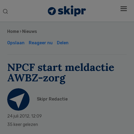
Search
this
Secondary
website
Sidebar
Home
›
Nieuws
Opslaan
Reageer nu
Delen
NPCF start meldactie
AWBZ-zorg
Skipr Redactie
24 juli 2012
,
12:09
35 keer gelezen