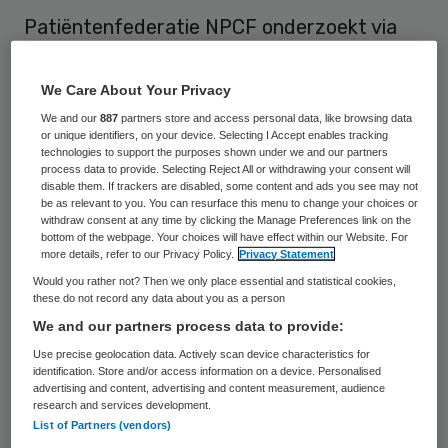
Patiëntenfederatie NPCF onderzoekt via
een meldactie hoe de langdurige zorg beter
kan en op welke manier de kosten beperkt
We Care About Your Privacy
zouden kunnen worden. Bijvoorbeeld of
We and our
887
partners store and access personal data, like browsing data
or unique identifiers, on your device. Selecting I Accept enables tracking
AWBZ-zorg, hulpmiddelen en
technologies to support the purposes shown under we and our partners
process data to provide. Selecting Reject All or withdrawing your consent will
woningaanpassingen efficiënter ingezet
disable them. If trackers are disabled, some content and ads you see may not
kunnen worden.
be as relevant to you. You can resurface this menu to change your choices or
withdraw consent at any time by clicking the Manage Preferences link on the
bottom of the webpage. Your choices will have effect within our Website. For
De NPCF wil gebruikers van zorg laten
more details, refer to our Privacy Policy.
Privacy Statement
Would you rather not? Then we only place essential and statistical cookies,
meedenken over verbeteringen en op welke
these do not record any data about you as a person
manier de kosten beperkt kunnen worden.
We and our partners process data to provide:
De kosten voor de volksverzekering voor
Use precise geolocation data. Actively scan device characteristics for
identification. Store and/or access information on a device. Personalised
langdurig zieken en gehandicapten (AWBZ)
advertising and content, advertising and content measurement, audience
lopen flink op. Er gaat jaarlijks meer dan 25
research and services development.
List of Partners (vendors)
miljard euro in om. Dat betekent dat de