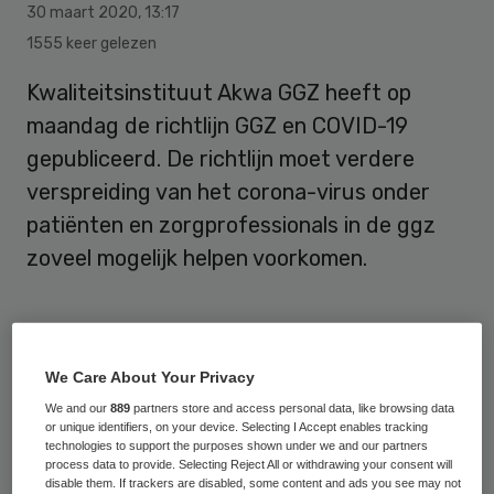
30 maart 2020
,
13:17
1555 keer gelezen
Kwaliteitsinstituut Akwa GGZ heeft op
maandag de richtlijn GGZ en COVID-19
gepubliceerd. De richtlijn moet verdere
verspreiding van het corona-virus onder
patiënten en zorgprofessionals in de ggz
zoveel mogelijk helpen voorkomen.
De
richtlijn
is opgesteld in nauwe
samenwerking tussen de NVvP, LVVP, NVP,
We Care About Your Privacy
NIP, P3NL, V&VN en GGZ Nederland. Voor
We and our
889
partners store and access personal data, like browsing data
or unique identifiers, on your device. Selecting I Accept enables tracking
een belangrijk deel volgt de ggz-richtlijn de
technologies to support the purposes shown under we and our partners
algemene Corona-richtlijn van het RIVM. De
process data to provide. Selecting Reject All or withdrawing your consent will
disable them. If trackers are disabled, some content and ads you see may not