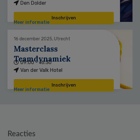
Den Dolder
Inschrijven
Meer informatie
16 december 2025, Utrecht
Masterclass
Teamdynamiek
09:00 - 16:30
Van der Valk Hotel
Inschrijven
Meer informatie
Reader
Reacties