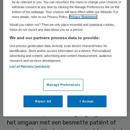
ggz-richtlijn biedt een nadere uitwerking
be as relevant to you. You can resurface this menu to change your choices or
withdraw consent at any time by clicking the Manage Preferences link on the
voor de specifieke behandel- en
bottom of the webpage. Your choices will have effect within our Website. For
more details, refer to our Privacy Policy.
Privacy Statement
begeleidingsvormen binnen de ggz en is ook
Would you rather not? Then we only place essential and statistical cookies,
goedgekeurd door het RIVM. Akwa GGZ
these do not record any data about you as a person
stelt dat het een levend document is dat
We and our partners process data to provide:
continu wordt geactualiseerd als
Use precise geolocation data. Actively scan device characteristics for
identification. Store and/or access information on a device. Personalised
ontwikkelingen daartoe aanleiding geven.
advertising and content, advertising and content measurement, audience
research and services development.
List of Partners (vendors)
Noodzakelijke zorg
Manage Preferences
De richtlijn bevat maatregelen voor alle
mogelijke behandelsituaties: ambulant,
Reject All
I Accept
poliklinisch en in opname. De maatregelen
richten zich op besmetting tegengaan en
het omgaan met een besmette patiënt of