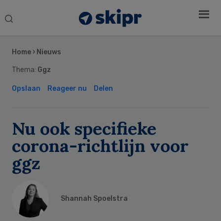
Search
this
Secondary
website
Sidebar
Home
›
Nieuws
Thema:
Ggz
Opslaan
Reageer nu
Delen
Nu ook specifieke
corona-richtlijn voor
ggz
Shannah Spoelstra