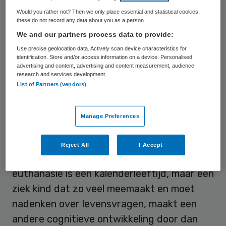
wilsbekwaam kunnen zijn. Het AMC heeft
Would you rather not? Then we only place essential and statistical cookies,
these do not record any data about you as a person
een meetinstrument ontwikkeld om de
We and our partners process data to provide:
wilsbekwaamheid te kunnen meten, dat
Use precise geolocation data. Actively scan device characteristics for
gebruikt zou kunnen worden bij een
identification. Store and/or access information on a device. Personalised
advertising and content, advertising and content measurement, audience
euthanasieverzoek door een kind. Ouders
research and services development.
List of Partners (vendors)
moeten betrokken blijven bij het proces en
instemmen met het euthanasieverzoek,
zoals dat nu ook geregeld is voor de groep
Manage Preferences
kinderen van 12 tot 16 jaar.
Reject All
I Accept
“De wettelijke leeftijdsgrens voor
euthanasie is een kalenderleeftijd, maar een
ziek kind dat zo veel meemaakt en moet
nadenken over levensvragen, maakt een
andere cognitieve ontwikkeling door dan