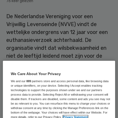
76 keer gelezen
De Nederlandse Vereniging voor een
Vrijwillig Levenseinde (NVVE) vindt de
wettelijke ondergrens van 12 jaar voor een
euthanasieverzoek achterhaald. De
organisatie vindt dat wilsbekwaamheid en
niet de leeftijd leidend moet zijn voor de
geldigheid van een dergelijk verzoek.
We Care About Your Privacy
“Lijden is niet leeftijdsgebonden en
We and our
889
partners store and access personal data, like browsing data
kinderen ervaren lijden net zo erg als
or unique identifiers, on your device. Selecting I Accept enables tracking
technologies to support the purposes shown under we and our partners
volwassenen. De
NVVE
vindt dat ook
process data to provide. Selecting Reject All or withdrawing your consent will
kinderen recht hebben op een waardige
disable them. If trackers are disabled, some content and ads you see may not
be as relevant to you. You can resurface this menu to change your choices or
dood.” Uit onderzoek is volgens de NVVE
withdraw consent at any time by clicking the Manage Preferences link on the
bottom of the webpage. Your choices will have effect within our Website. For
gebleken dat ook kinderen onder de 12 jaar
more details, refer to our Privacy Policy.
Privacy Statement