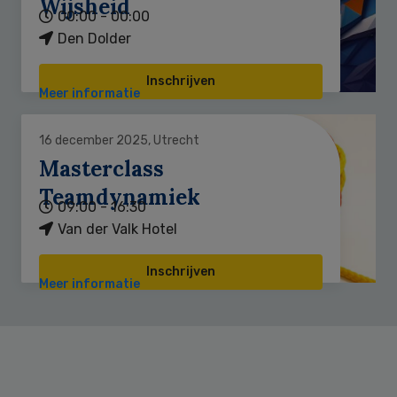
Wijsheid
00:00 - 00:00
Den Dolder
Inschrijven
Meer informatie
16 december 2025, Utrecht
Masterclass
Teamdynamiek
09:00 - 16:30
Van der Valk Hotel
Inschrijven
Meer informatie