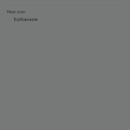
Meer over:
Euthanasie
Primary
Sidebar