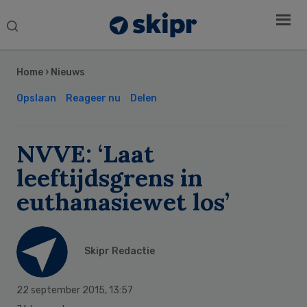
Search
this
Secondary
website
Sidebar
Home
›
Nieuws
Opslaan
Reageer nu
Delen
NVVE: ‘Laat
leeftijdsgrens in
euthanasiewet los’
Skipr Redactie
22 september 2015
,
13:57