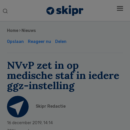
Search
this
Secondary
website
Sidebar
Home
›
Nieuws
Opslaan
Reageer nu
Delen
NVvP zet in op
medische staf in iedere
ggz-instelling
Skipr Redactie
16 december 2019
,
14:14