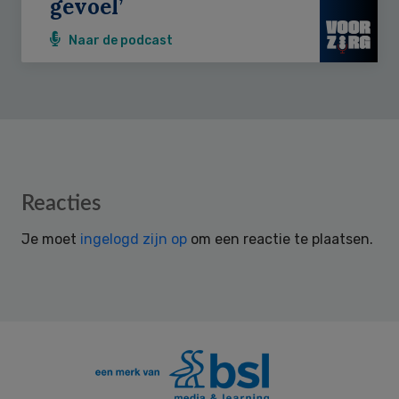
gevoel’
Naar de podcast
Reader
Reacties
Interactions
Je moet
ingelogd zijn op
om een reactie te plaatsen.