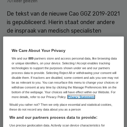
701 keer gelezen
De tekst van de nieuwe Cao GGZ 2019-2021
is gepubliceerd. Hierin staat onder andere
de inspraak van medisch specialisten
vastgelegd.
We Care About Your Privacy
De Nederlandse Vereniging van Psychiaters
We and our
889
partners store and access personal data, like browsing data
or unique identifiers, on your device. Selecting I Accept enables tracking
(NVvP), Landelijke vereniging van Artsen in
technologies to support the purposes shown under we and our partners
process data to provide. Selecting Reject All or withdrawing your consent will
Dienstverband (LAD) en Federatie Medisch
disable them. If trackers are disabled, some content and ads you see may not
be as relevant to you. You can resurface this menu to change your choices or
Specialisten hebben de handen ineen
withdraw consent at any time by clicking the Manage Preferences link on the
geslagen om medisch specialisten hierbij de
bottom of the webpage. Your choices will have effect within our Website. For
more details, refer to our Privacy Policy.
Privacy Statement
komende tijd te ondersteunen. Dat meldt
Would you rather not? Then we only place essential and statistical cookies,
de NVvP op haar
website
.
these do not record any data about you as a person
We and our partners process data to provide:
Use precise geolocation data. Actively scan device characteristics for