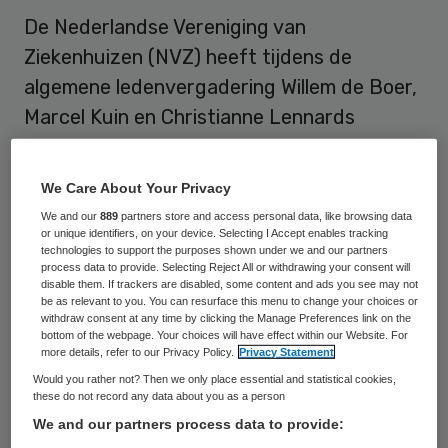
De Nederlandse Vereniging van
Ziekenhuizen (NVZ) heeft tijdens de
algemene ledenvergadering Willem de Boer,
Marcel Kuin en Christianne Lennards
benoemd tot lid van het NVZ-bestuur. In
dezelfde vergadering werd Vincent
We Care About Your Privacy
Buitendijk herbenoemd tot NVZ-
We and our
889
partners store and access personal data, like browsing data
bestuurslid. De benoemingen gelden voor
or unique identifiers, on your device. Selecting I Accept enables tracking
technologies to support the purposes shown under we and our partners
drie jaar en gaan in op 1 december 2016.
process data to provide. Selecting Reject All or withdrawing your consent will
disable them. If trackers are disabled, some content and ads you see may not
be as relevant to you. You can resurface this menu to change your choices or
Willem de Boer is een van de oprichters van
withdraw consent at any time by clicking the Manage Preferences link on the
bottom of the webpage. Your choices will have effect within our Website. For
de MC Groep (2008) en is
more details, refer to our Privacy Policy.
Privacy Statement
bestuursvoorzitter van
Would you rather not? Then we only place essential and statistical cookies,
these do not record any data about you as a person
IJsselmeerziekenhuizen en MC Slotervaart.
We and our partners process data to provide:
Daarnaast bekleedt hij een aantal andere