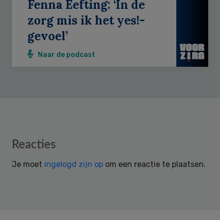
Fenna Eefting: ‘In de
zorg mis ik het yes!-
gevoel’
Naar de podcast
Reader
Reacties
Interactions
Je moet
ingelogd zijn op
om een reactie te plaatsen.