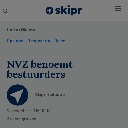
Search
this
Secondary
website
Sidebar
Home
›
Nieuws
Opslaan
Reageer nu
Delen
NVZ benoemt
bestuurders
Skipr Redactie
9 december 2016
,
12:13
44 keer gelezen