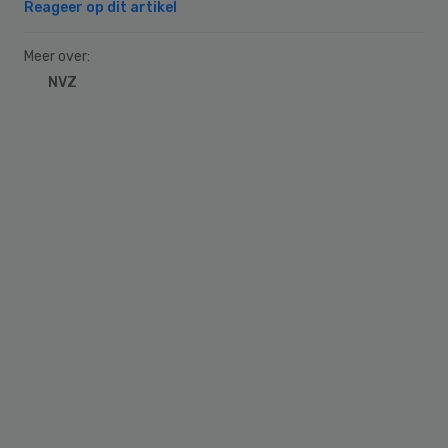
Reageer op dit artikel
Meer over:
NVZ
Primary
Sidebar