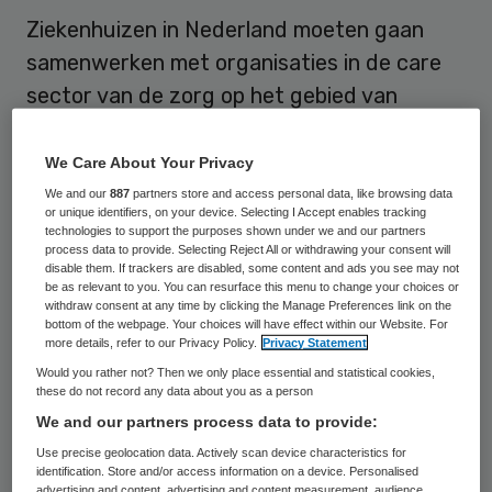
Ziekenhuizen in Nederland moeten gaan
samenwerken met organisaties in de care
sector van de zorg op het gebied van
innovatie. Dat zegt NVZ directeur Margot
van der Starre in een interview met Skipr.
We Care About Your Privacy
We and our
887
partners store and access personal data, like browsing data
“Innovatie wordt te vaak gezien als een
or unique identifiers, on your device. Selecting I Accept enables tracking
technologies to support the purposes shown under we and our partners
technische vernieuwing, terwijl er veel
process data to provide. Selecting Reject All or withdrawing your consent will
disable them. If trackers are disabled, some content and ads you see may not
beter gekeken moet worden waar vraag
be as relevant to you. You can resurface this menu to change your choices or
withdraw consent at any time by clicking the Manage Preferences link on the
naar is. Kosten voor de zorg worden vooral
bottom of the webpage. Your choices will have effect within our Website. For
gemaakt in het laatste levensjaar. Via
more details, refer to our Privacy Policy.
Privacy Statement
Would you rather not? Then we only place essential and statistical cookies,
sociale innovatie kunnen we de kosten voor
these do not record any data about you as a person
de groep ouderen drukken.”
We and our partners process data to provide:
Use precise geolocation data. Actively scan device characteristics for
identification. Store and/or access information on a device. Personalised
Sociaal betrokken
advertising and content, advertising and content measurement, audience