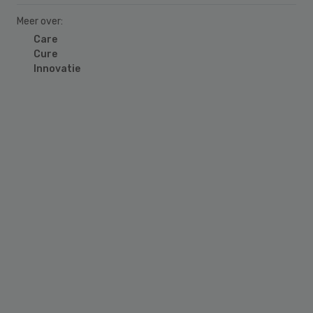
Meer over:
Care
Cure
Innovatie
Primary
Sidebar