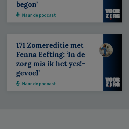
begon’
Naar de podcast
171 Zomereditie met
Fenna Eefting: ‘In de
zorg mis ik het yes!-
gevoel’
Naar de podcast