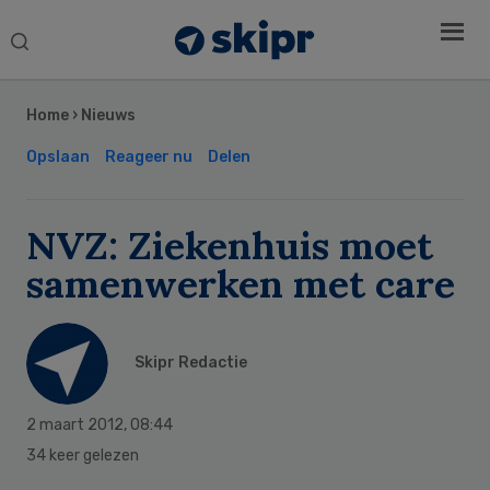
Search
this
Secondary
website
Sidebar
Home
›
Nieuws
Opslaan
Reageer nu
Delen
NVZ: Ziekenhuis moet
samenwerken met care
Skipr Redactie
2 maart 2012
,
08:44
34 keer gelezen