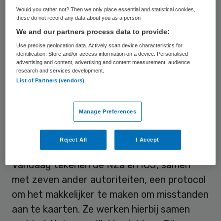
terecht bij een autoriteit die bevoegd is op
Would you rather not? Then we only place essential and statistical cookies,
het terrein van de melding. Voor de
these do not record any data about you as a person
zorgsector zijn de Inspectie
We and our partners process data to provide:
Gezondheidszorg en Jeugd (IGJ) en de
Use precise geolocation data. Actively scan device characteristics for
identification. Store and/or access information on a device. Personalised
Nederlandse Zorgautoriteit (NZa)
advertising and content, advertising and content measurement, audience
research and services development.
aangewezen. Dat is vastgelegd in de Wet
List of Partners (vendors)
bescherming klokkenluiders.
Manage Preferences
Klokkenluiders geen
spoorzoekers
Reject All
I Accept
Vandaag tekenen de NZa en IGJ, samen
met zeven ander autoriteiten, een protocol
om het makkelijker te maken om misstanden
aan te kaarten. Ze werken hierbij samen