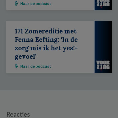
Naar de podcast
171 Zomereditie met
Fenna Eefting: ‘In de
zorg mis ik het yes!-
gevoel’
Naar de podcast
Reader
Reacties