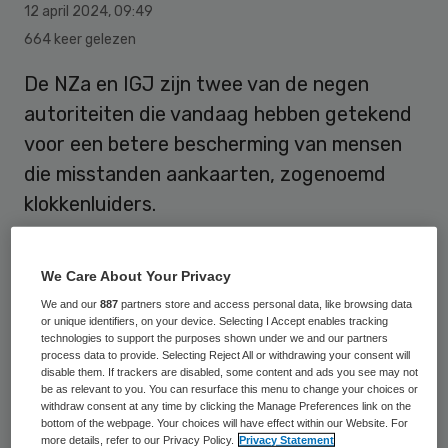
12 april 2024
,
09:49
664 keer gelezen
De NZa en IGJ zijn twee van de negen
autoriteiten die vandaag hebben getekend
voor een betere bescherming van mensen
die misstanden aankaarten, zogenoemd
klokkenluiders.
Als medewerkers misstanden melden,
We Care About Your Privacy
gebeurt dat vaak eerst intern, bijvoorbeeld
We and our
887
partners store and access personal data, like browsing data
or unique identifiers, on your device. Selecting I Accept enables tracking
via een vertrouwenspersoon of een
technologies to support the purposes shown under we and our partners
process data to provide. Selecting Reject All or withdrawing your consent will
integriteitscommissie. Als een melding niet
disable them. If trackers are disabled, some content and ads you see may not
juist wordt opgepakt of een melder liever
be as relevant to you. You can resurface this menu to change your choices or
withdraw consent at any time by clicking the Manage Preferences link on the
direct extern meldt, kan hij daarvoor
bottom of the webpage. Your choices will have effect within our Website. For
more details, refer to our Privacy Policy.
Privacy Statement