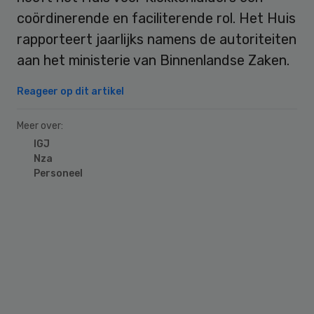
coördinerende en faciliterende rol. Het Huis
rapporteert jaarlijks namens de autoriteiten
aan het ministerie van Binnenlandse Zaken.
Reageer op dit artikel
Meer over:
IGJ
Nza
Personeel
Primary
Sidebar