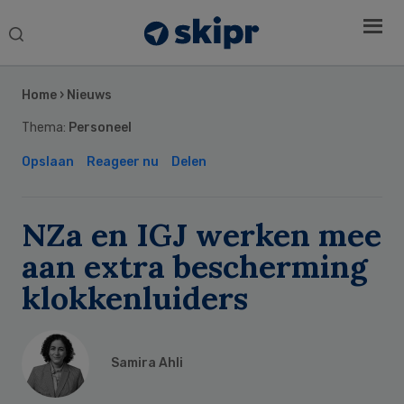
Search
this
Secondary
website
Sidebar
Home
›
Nieuws
Thema:
Personeel
Opslaan
Reageer nu
Delen
NZa en IGJ werken mee
aan extra bescherming
klokkenluiders
Samira Ahli