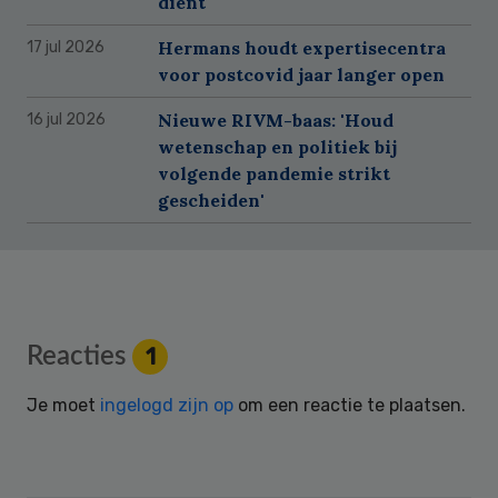
dient
Hermans houdt expertisecentra
17 jul 2026
voor postcovid jaar langer open
Nieuwe RIVM-baas: 'Houd
16 jul 2026
wetenschap en politiek bij
volgende pandemie strikt
gescheiden'
Reader
Reacties
1
Interactions
Je moet
ingelogd zijn op
om een reactie te plaatsen.