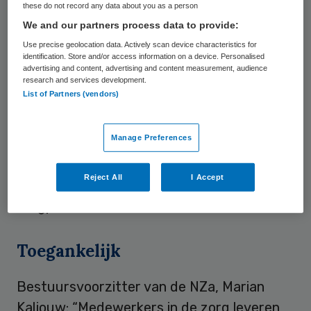
verwijzingen van huisartsen en andere
these do not record any data about you as a person
verwijzers is
gedaald met 75 procent
, aldus
We and our partners process data to provide:
de NZa. Dat gaat om zo’n 450.000
Use precise geolocation data. Actively scan device characteristics for
identification. Store and/or access information on a device. Personalised
verwijzingen per maand.
advertising and content, advertising and content measurement, audience
research and services development.
List of Partners (vendors)
Dit betekent volgens de NZa dat veel
behandelingen later moeten worden
Manage Preferences
ingehaald: “De planbare urgente zorg dreigt
in de verdringing te komen door de zorg aan
Reject All
I Accept
corona-patiënten en een tekort aan
zorgpersoneel en middelen.”
Toegankelijk
Bestuursvoorzitter van de NZa, Marian
Kaljouw: “Medewerkers in de zorg leveren