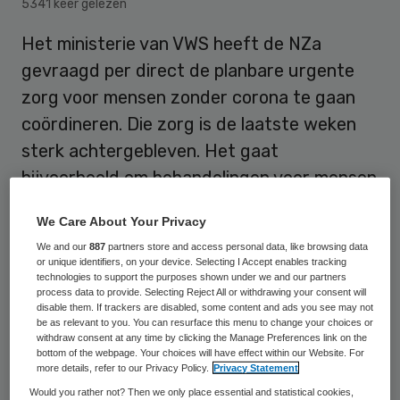
5341 keer gelezen
Het ministerie van VWS heeft de NZa
gevraagd per direct de planbare urgente
zorg voor mensen zonder corona te gaan
coördineren. Die zorg is de laatste weken
sterk achtergebleven. Het gaat
bijvoorbeeld om behandelingen voor mensen
met kanker, hart- of neurologische
We Care About Your Privacy
problemen.
We and our
887
partners store and access personal data, like browsing data
or unique identifiers, on your device. Selecting I Accept enables tracking
technologies to support the purposes shown under we and our partners
process data to provide. Selecting Reject All or withdrawing your consent will
Verwijzingen gedaald
disable them. If trackers are disabled, some content and ads you see may not
be as relevant to you. You can resurface this menu to change your choices or
withdraw consent at any time by clicking the Manage Preferences link on the
Op dit moment is alle zorg die ziekenhuizen
bottom of the webpage. Your choices will have effect within our Website. For
more details, refer to our Privacy Policy.
Privacy Statement
kunnen uitstellen afgezegd. Het aantal
Would you rather not? Then we only place essential and statistical cookies,