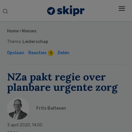
Search
this
Secondary
website
Sidebar
Home
›
Nieuws
Thema:
Leiderschap
Opslaan
Reacties
Delen
1
NZa pakt regie over
planbare urgente zorg
Frits Baltesen
3 april 2020
,
14:00