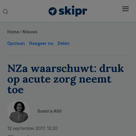
Search
this
Secondary
website
Sidebar
Home
›
Nieuws
Opslaan
Reageer nu
Delen
NZa waarschuwt: druk
op acute zorg neemt
toe
Samira Ahli
12 september 2017
,
12:20