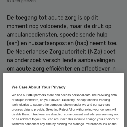
47 keer gelezen
De toegang tot acute zorg is op dit
moment nog voldoende, maar de druk op
ambulancediensten, spoedeisende hulp
(seh) en huisartsenposten (hap) neemt toe.
De Nederlandse Zorgautoriteit (NZa) doet
na onderzoek verschillende aanbevelingen
om acute zorg efficiënter en effectiever in
te zetten.
We Care About Your Privacy
Wanneer het druk is op de spoedeisende
We and our
889
partners store and access personal data, like browsing data
hulp zijn er nu nog voldoende
or unique identifiers, on your device. Selecting I Accept enables tracking
technologies to support the purposes shown under we and our partners
uitwijkmogelijkheden bij andere
process data to provide. Selecting Reject All or withdrawing your consent will
disable them. If trackers are disabled, some content and ads you see may not
ziekenhuizen of instellingen in de omgeving,
be as relevant to you. You can resurface this menu to change your choices or
schrijft de NZa in haar marktscan van de
withdraw consent at any time by clicking the Manage Preferences link on the