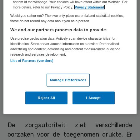
bottom of the webpage. Your choices will have effect within our Website. For
acute zorg
. Hoewel dit per regio verschilt,
more details, refer to our Privacy Policy.
Privacy Statement
neemt de druk op de acute zorg wel toe,
Would you rather not? Then we only place essential and statistical cookies,
these do not record any data about you as a person
met name op doordeweekse middagen.
We and our partners process data to provide:
Use precise geolocation data. Actively scan device characteristics for
De druk neemt toe bij alle schakels in de
identification. Store and/or access information on a device. Personalised
advertising and content, advertising and content measurement, audience
acute zorg. De hap en de seh zien steeds
research and services development.
meer patiënten, maar ook het ambulance
List of Partners (vendors)
vervoer neemt toe. Ter illustratie: in 2016
voerden ambulances 16,9 procent meer
Manage Preferences
ritten uit dan in 2013.
Reject All
I Accept
24/7 huisartsenzorg
De zorgautoriteit ziet verschillende
oorzaken voor de toegenomen drukte. Er