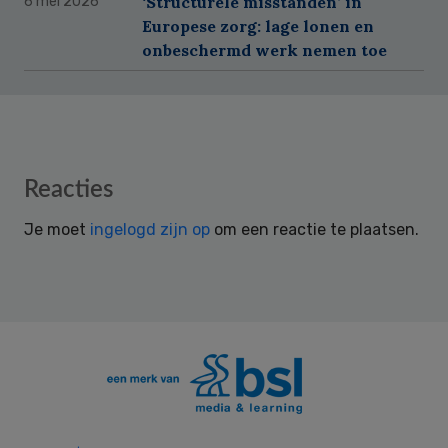
‘Structurele misstanden’ in
6 mei 2026
Europese zorg: lage lonen en
onbeschermd werk nemen toe
Reader
Reacties
Interactions
Je moet
ingelogd zijn op
om een reactie te plaatsen.