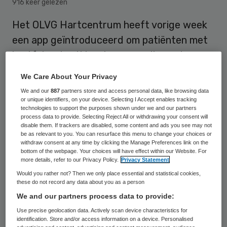
916 keer gelezen
Het OLVG Hartcentrum heeft vorige week
een app geïntroduceerd om patiënten met
hartfalen, hartkloppingen en pijn op de
borst te ondersteunen. Hierdoor zijn
We Care About Your Privacy
ziekenhuisbezoeken minder vaak nodig. Met
We and our
887
partners store and access personal data, like browsing data
de app kunnen mensen thuis makkelijk hun
or unique identifiers, on your device. Selecting I Accept enables tracking
technologies to support the purposes shown under we and our partners
gezondheid meten en volgen. Een medisch
process data to provide. Selecting Reject All or withdrawing your consent will
disable them. If trackers are disabled, some content and ads you see may not
team van OLVG kijkt mee en begeleidt de
be as relevant to you. You can resurface this menu to change your choices or
withdraw consent at any time by clicking the Manage Preferences link on the
patiënten waar nodig.
bottom of the webpage. Your choices will have effect within our Website. For
more details, refer to our Privacy Policy.
Privacy Statement
Would you rather not? Then we only place essential and statistical cookies,
Patiënten met hartklachten kunnen
these do not record any data about you as a person
verminderd mobiel zijn. Voor hen kan het
We and our partners process data to provide:
daarom belastend zijn om naar het
Use precise geolocation data. Actively scan device characteristics for
identification. Store and/or access information on a device. Personalised