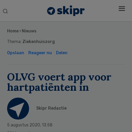
Search
this
Secondary
website
Sidebar
Home
›
Nieuws
Thema:
Ziekenhuiszorg
Opslaan
Reageer nu
Delen
OLVG voert app voor
hartpatiënten in
Skipr Redactie
5 augustus 2020
,
13:58