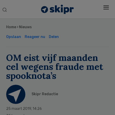
Search
this
Secondary
website
Sidebar
Home
›
Nieuws
Opslaan
Reageer nu
Delen
OM eist vijf maanden
cel wegens fraude met
spooknota’s
Skipr Redactie
25 maart 2019
,
14:26