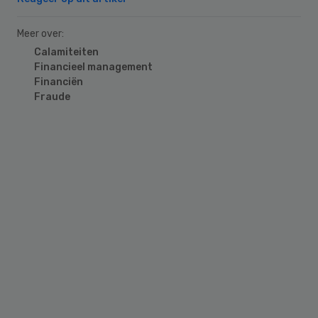
Meer over:
Calamiteiten
Financieel management
Financiën
Fraude
Primary
Sidebar