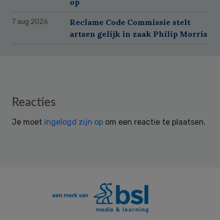
op
Reclame Code Commissie stelt
7 aug 2026
artsen gelijk in zaak Philip Morris
Reader
Reacties
Interactions
Je moet
ingelogd zijn op
om een reactie te plaatsen.