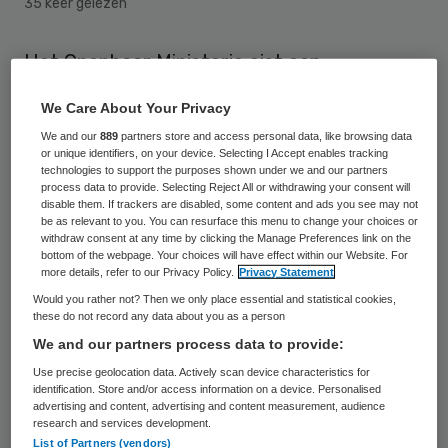
35 keer gelezen
Het Openbaar Ministerie eist een
gevangenisstraf van vijf maanden, waarvan
We Care About Your Privacy
twee maanden voorwaardelijk, tegen een
We and our
889
partners store and access personal data, like browsing data
27-jarige Zoetermeerder. De man wordt
or unique identifiers, on your device. Selecting I Accept enables tracking
technologies to support the purposes shown under we and our partners
verdacht van oplichting van verschillende
process data to provide. Selecting Reject All or withdrawing your consent will
disable them. If trackers are disabled, some content and ads you see may not
zorgverzekeraars. Zijn 35-jarige vriendin
be as relevant to you. You can resurface this menu to change your choices or
zou drie maanden de cel in moeten,
withdraw consent at any time by clicking the Manage Preferences link on the
bottom of the webpage. Your choices will have effect within our Website. For
waarvan twee maanden voorwaardelijk, zo
more details, refer to our Privacy Policy.
Privacy Statement
meldt het AD.
Would you rather not? Then we only place essential and statistical cookies,
these do not record any data about you as a person
We and our partners process data to provide:
De Zoetermeerder stuurde verzekeraars
Use precise geolocation data. Actively scan device characteristics for
tussen 2013 en 2015
declaraties van meer
identification. Store and/or access information on a device. Personalised
advertising and content, advertising and content measurement, audience
dan honderd patiënten
voor medische
research and services development.
handelingen die helemaal niet hadden
List of Partners (vendors)