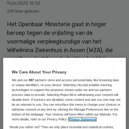
9 juni 2023
,
16:32
240 keer gelezen
Het Openbaar Ministerie gaat in hoger
beroep tegen de vrijlating van de
voormalige verpleegkundige van het
Wilhelmina Ziekenhuis in Assen (WZA), die
wordt verdacht van betrokkenheid bij
meerdere sterfgevallen.
We Care About Your Privacy
We and our
887
partners store and access personal data, like browsing data
or unique identifiers, on your device. Selecting I Accept enables tracking
De raadkamer van de rechtbank in Assen
technologies to support the purposes shown under we and our partners
besloot vorige week donderdag dat de
process data to provide. Selecting Reject All or withdrawing your consent will
disable them. If trackers are disabled, some content and ads you see may not
verdenking tegen hem niet sterk genoeg is
be as relevant to you. You can resurface this menu to change your choices or
withdraw consent at any time by clicking the Manage Preferences link on the
om hem langer vast te houden. Die
bottom of the webpage. Your choices will have effect within our Website. For
more details, refer to our Privacy Policy.
Privacy Statement
beslissing wil het OM aanvechten bij het hof
Would you rather not? Then we only place essential and statistical cookies,