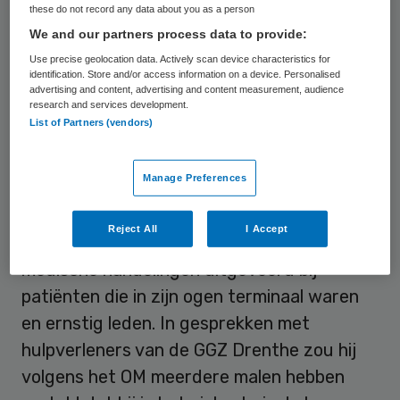
in Leeuwarden. Het OM wil het voorarrest
these do not record any data about you as a person
van de man met zestig dagen verlengen.
We and our partners process data to provide:
Use precise geolocation data. Actively scan device characteristics for
identification. Store and/or access information on a device. Personalised
Longverpleegkundige
advertising and content, advertising and content measurement, audience
research and services development.
List of Partners (vendors)
De 31-jarige man uit de Drentse gemeente
Noordenveld werkte in de tijd van de
Manage Preferences
coronapandemie als longverpleegkundige in
het ziekenhuis. De verdachte heeft volgens
Reject All
I Accept
het OM, zonder instructies van een arts,
medische handelingen uitgevoerd bij
patiënten die in zijn ogen terminaal waren
en ernstig leden. In gesprekken met
hulpverleners van de GGZ Drenthe zou hij
volgens het OM meerdere malen hebben