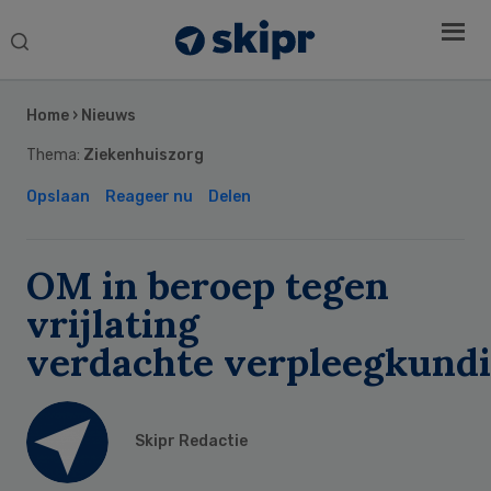
Search
this
Secondary
website
Sidebar
Home
›
Nieuws
Thema:
Ziekenhuiszorg
Opslaan
Reageer nu
Delen
OM in beroep tegen
vrijlating
verdachte verpleegkundi
Skipr Redactie