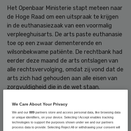
Het Openbaar Ministerie stapt meteen naar
de Hoge Raad om een uitspraak te krijgen
in de euthanasiezaak van een voormalig
verpleeghuisarts. De arts paste euthanasie
toe op een zwaar dementerende en
wilsonbekwame patiënte. De rechtbank had
eerder deze maand de arts ontslagen van
alle rechtsvervolging, omdat zij vond dat de
arts zich had gehouden aan alle eisen van
zorgvuldigheid die in de wet staan.
Het OM is het niet eens met dit vonnis,
We Care About Your Privacy
maar ziet af van een hoger beroep bij het
We and our
889
partners store and access personal data, like browsing data
gerechtshof. Voor de rechtbank eiste het
or unique identifiers, on your device. Selecting I Accept enables tracking
technologies to support the purposes shown under we and our partners
OM een schuldigverklaring zonder
process data to provide. Selecting Reject All or withdrawing your consent will