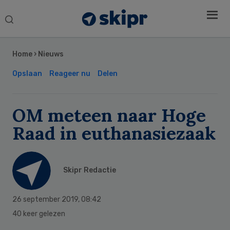
Search
this
Secondary
website
Sidebar
Home
›
Nieuws
Opslaan
Reageer nu
Delen
OM meteen naar Hoge
Raad in euthanasiezaak
Skipr Redactie
26 september 2019
,
08:42
40 keer gelezen