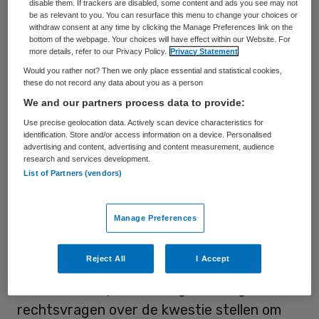
disable them. If trackers are disabled, some content and ads you see may not
strafoplegging. Het OM ziet dat de
be as relevant to you. You can resurface this menu to change your choices or
withdraw consent at any time by clicking the Manage Preferences link on the
rechtszaak heel belastend is voor de 68-
bottom of the webpage. Your choices will have effect within our Website. For
more details, refer to our Privacy Policy.
Privacy Statement
jarige inmiddels gepensioneerde arts. Door
Would you rather not? Then we only place essential and statistical cookies,
deze stap is de zaak voor haar definitief tot
these do not record any data about you as a person
een einde gekomen.
We and our partners process data to provide:
Use precise geolocation data. Actively scan device characteristics for
identification. Store and/or access information on a device. Personalised
Duidelijkheid
advertising and content, advertising and content measurement, audience
research and services development.
List of Partners (vendors)
Omdat de aanklager toch meer duidelijkheid
wil over de euthanasiewetgeving en de
Manage Preferences
medische praktijk, is voor deze directe gang
naar de hoogste rechter gekozen. Zo’n
Reject All
I Accept
cassatie ‘in het belang der wet’ komt niet
vaak voor. De procureur-generaal gaat nu
rechtsvragen over de kwestie stellen om