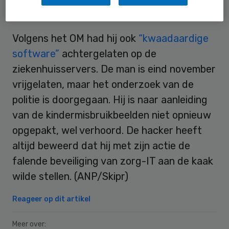
Kwaadaardig
Volgens het OM had hij ook
“kwaadaardige
software”
achtergelaten op de
ziekenhuisservers. De man is eind november
vrijgelaten, maar het onderzoek van de
politie is doorgegaan. Hij is naar aanleiding
van de kindermisbruikbeelden niet opnieuw
opgepakt, wel verhoord. De hacker heeft
altijd beweerd dat hij met zijn actie de
falende beveiliging van zorg-IT aan de kaak
wilde stellen. (ANP/Skipr)
Reageer op dit artikel
Meer over: