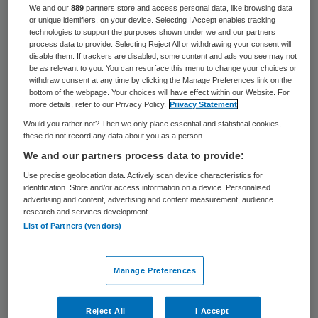
We and our
889
partners store and access personal data, like browsing data
De 26-jarige man die in oktober het
or unique identifiers, on your device. Selecting I Accept enables tracking
technologies to support the purposes shown under we and our partners
computersysteem van het Groene Hart
process data to provide. Selecting Reject All or withdrawing your consent will
disable them. If trackers are disabled, some content and ads you see may not
Ziekenhuis (GHZ) in Gouda hackte en zo een
be as relevant to you. You can resurface this menu to change your choices or
beveiligingslek zou hebben blootgelegd, had
withdraw consent at any time by clicking the Manage Preferences link on the
bottom of the webpage. Your choices will have effect within our Website. For
heel veel kinderpornografie op zijn
more details, refer to our Privacy Policy.
Privacy Statement
computer staan.
Would you rather not? Then we only place essential and statistical cookies,
these do not record any data about you as a person
We and our partners process data to provide:
Volgens een woordvoerder van het
Use precise geolocation data. Actively scan device characteristics for
Openbaar Ministerie (OM) gaat het om meer
identification. Store and/or access information on a device. Personalised
dan 700 video’s en ruim 2500 foto’s van
advertising and content, advertising and content measurement, audience
research and services development.
ernstig misbruik van kinderen jonger dan 10
List of Partners (vendors)
jaar. Door de hack kwamen begin oktober
de patiëntendossiers van 47 mensen op
Manage Preferences
straat te liggen.
Reject All
I Accept