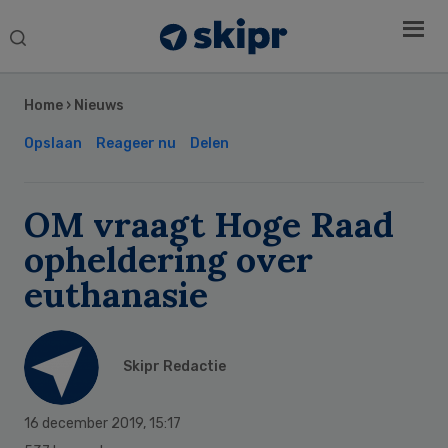
Search
this
Secondary
website
Sidebar
Home
›
Nieuws
Opslaan
Reageer nu
Delen
OM vraagt Hoge Raad
opheldering over
euthanasie
Skipr Redactie
16 december 2019
,
15:17