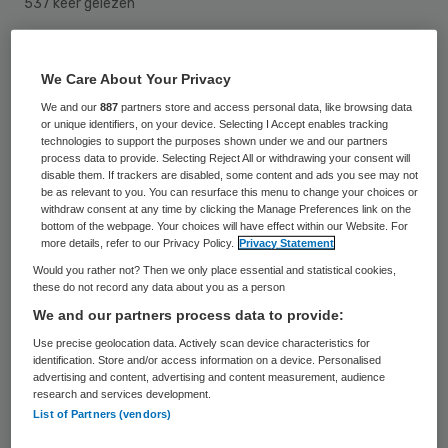
537 keer gelezen
De procureur-generaal legt dinsdag een
juridisch vraagstuk voor aan de Hoge Raad
We Care About Your Privacy
in Den Haag over hoe artsen moeten
We and our
887
partners store and access personal data, like browsing data
or unique identifiers, on your device. Selecting I Accept enables tracking
omgaan met euthanasie op wilsonbekwame
technologies to support the purposes shown under we and our partners
process data to provide. Selecting Reject All or withdrawing your consent will
patiënten.
disable them. If trackers are disabled, some content and ads you see may not
be as relevant to you. You can resurface this menu to change your choices or
withdraw consent at any time by clicking the Manage Preferences link on the
bottom of the webpage. Your choices will have effect within our Website. For
De zaak draait om de euthanasie in april
more details, refer to our Privacy Policy.
Privacy Statement
2016 op een 74-jarige patiënte in een
Would you rather not? Then we only place essential and statistical cookies,
these do not record any data about you as a person
verpleeghuis in Den Haag. De voormalig
We and our partners process data to provide:
verpleeghuisarts had euthanasie toegepast
Use precise geolocation data. Actively scan device characteristics for
op een zwaar dementerende en
identification. Store and/or access information on a device. Personalised
advertising and content, advertising and content measurement, audience
wilsonbekwame patiënte.
research and services development.
List of Partners (vendors)