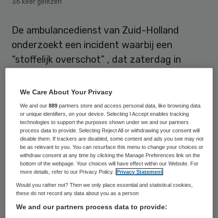
36 keer gelezen
De ambulancedienst van Zuid-Holland
onderzoekt een incident waarbij een
“stoffelijk overschot” , dat zaterdag in
Gorinchem werd gevonden, toch nog bleek
te leven. Dat heeft een woordvoerder
We Care About Your Privacy
zondag laten weten.
We and our
889
partners store and access personal data, like browsing data
or unique identifiers, on your device. Selecting I Accept enables tracking
technologies to support the purposes shown under we and our partners
Twee jongens vonden zaterdagmiddag bij
process data to provide. Selecting Reject All or withdrawing your consent will
disable them. If trackers are disabled, some content and ads you see may not
de rivier de Merwede het lichaam van een
be as relevant to you. You can resurface this menu to change your choices or
man en belden de politie. Die begon met
withdraw consent at any time by clicking the Manage Preferences link on the
bottom of the webpage. Your choices will have effect within our Website. For
reanimeren, waarna de ambulancedienst
more details, refer to our Privacy Policy.
Privacy Statement
het overnam. “In eerste instantie is
Would you rather not? Then we only place essential and statistical cookies,
these do not record any data about you as a person
geconcludeerd dat het slachtoffer was
We and our partners process data to provide:
overleden en dit bleek later niet het geval.