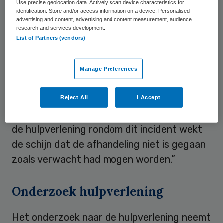
Use precise geolocation data. Actively scan device characteristics for
identification. Store and/or access information on a device. Personalised
advertising and content, advertising and content measurement, audience
Medische zorg
research and services development.
List of Partners (vendors)
Tussen deze twee momenten zat ongeveer
anderhalf uur” , meldde de dienst. Die doet
Manage Preferences
verder geen uitspraken over de verleende
medische zorg, maar “begrijpt dat deze
Reject All
I Accept
situatie vragen oproept” . “Het verloop van
de hulpverlening rondom dit incident wekt
de schijn dat de afhandeling niet is gegaan
zoals verwacht had mogen worden.”
Onderzoek hulpverlening
Het onderzoek naar de hulpverlening neemt