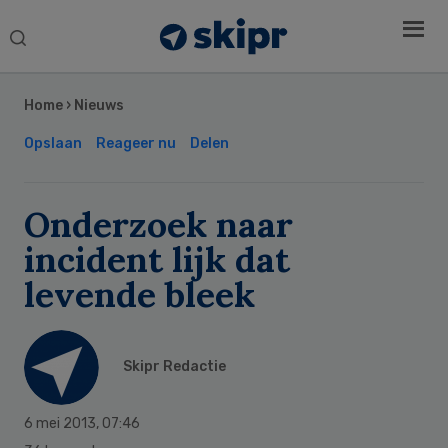
Search
this
Secondary
website
Sidebar
Home
›
Nieuws
Opslaan
Reageer nu
Delen
Onderzoek naar
incident lijk dat
levende bleek
Skipr Redactie
6 mei 2013
,
07:46