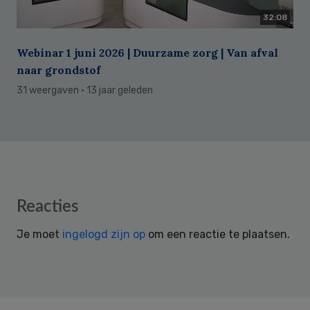
32:08
Webinar 1 juni 2026 | Duurzame zorg | Van afval
naar grondstof
31 weergaven
· 13 jaar geleden
Reader
Reacties
Interactions
Je moet
ingelogd zijn op
om een reactie te plaatsen.