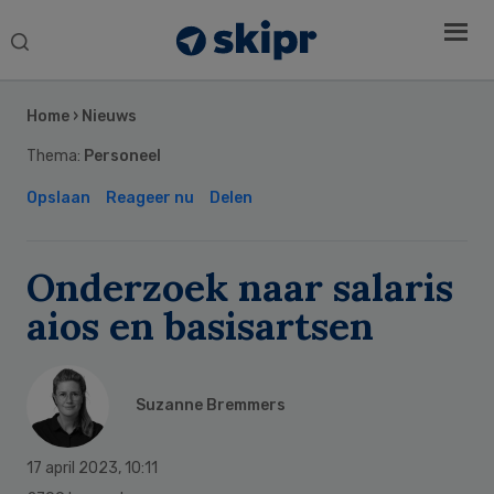
Search
this
Secondary
website
Sidebar
Home
›
Nieuws
Thema:
Personeel
Opslaan
Reageer nu
Delen
Onderzoek naar salaris
aios en basisartsen
Suzanne Bremmers
17 april 2023
,
10:11