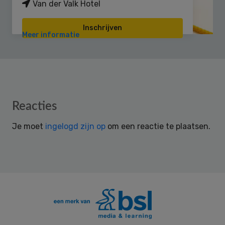
Van der Valk Hotel
Inschrijven
Meer informatie
Reader
Reacties
Interactions
Je moet
ingelogd zijn op
om een reactie te plaatsen.