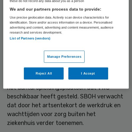
specialisten ouderengeneeskunde,
these do not record any data about you as a person
jeugdartsen, verslavingsartsen en
We and our partners process data to provide:
vertrouwensartsen.
Use precise geolocation data. Actively scan device characteristics for
identification. Store and/or access information on a device. Personalised
advertising and content, advertising and content measurement, audience
research and services development.
Instroom blijft achter
List of Partners (vendors)
SBOH waarschuwt voor het tekort omdat
Manage Preferences
de instroom bij verschillende medische
vervolgopleidingen voor artsenberoepen
Reject All
I Accept
buiten het ziekenhuis fors achterblijft bij
het aantal opleidingsplaatsen dat VWS
beschikbaar heeft gesteld. SBOH verwacht
dat door het artsentekort de werkdruk en
wachttijden voor zorg buiten het
ziekenhuis verder toenemen.