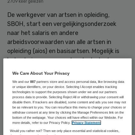
2709 keer gelezen
De werkgever van artsen in opleiding,
SBOH, start een vergelijkingsonderzoek
naar het salaris en andere
arbeidsvoorwaarden van alle artsen in
opleiding (aios) en basisartsen. Mogelijk is
het salaris voor geneeskundestudenten en
basisartsen een reden om niet te kiezen
We Care About Your Privacy
voor een vervolgopleiding tot arts buiten
We and our
887
partners store and access personal data, like browsing data
het ziekenhuis.
or unique identifiers, on your device. Selecting I Accept enables tracking
technologies to support the purposes shown under we and our partners
process data to provide. Selecting Reject All or withdrawing your consent will
disable them. If trackers are disabled, some content and ads you see may not
SBOH wil het snel oplopende tekort aan
be as relevant to you. You can resurface this menu to change your choices or
withdraw consent at any time by clicking the Manage Preferences link on the
artsen buiten het ziekenhuis tegengaan.
bottom of the webpage. Your choices will have effect within our Website. For
more details, refer to our Privacy Policy.
Privacy Statement
Het gaat bijvoorbeeld om huisartsen,
Would you rather not? Then we only place essential and statistical cookies,