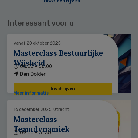
door bedrijven
Interessant voor u
Vanaf 28 oktober 2025
Masterclass Bestuurlijke
Wijsheid
00:00 - 00:00
Den Dolder
Inschrijven
Meer informatie
16 december 2025, Utrecht
Masterclass
Teamdynamiek
09:00 - 16:30