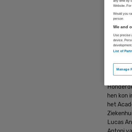
any time by c
Website. For 
Would you rat
person
De ontrui
We and ou
dinsdaga
Use precise g
device. Pers
ziekenhui
development
List of Part
duidelijk
Het gebo
Manage P
Daardoor
Honderde
hen kon 
het Acad
Ziekenhui
Lucas An
Antoni v