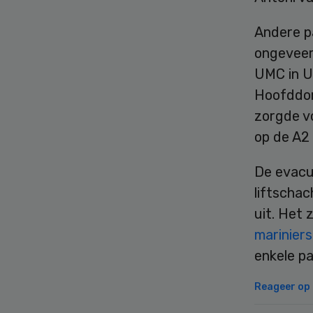
Andere p
ongeveer
UMC in U
Hoofddor
zorgde v
op de A2 
De evacua
liftscha
uit. Het 
mariniers
enkele pa
Reageer op d