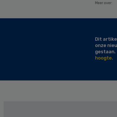
Meer over:
Secondary
Sidebar
Dit artike
onze nie
gestaan.
hoogte.