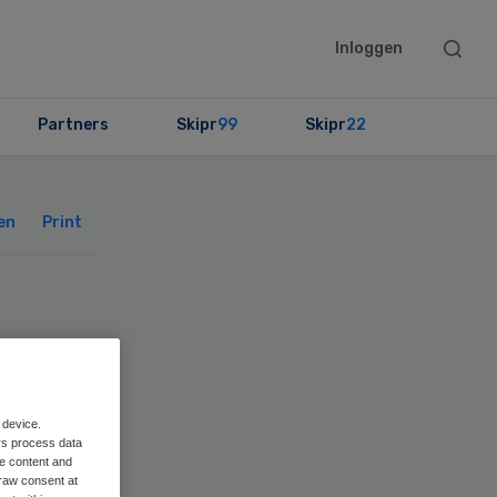
Searc
Inloggen
this
websit
Partners
Skipr
99
Skipr
22
Primary
Sidebar
en
Print
 device.
rs process data
me content and
raw consent at