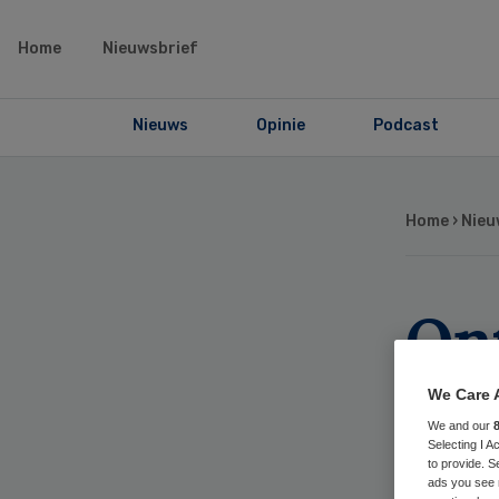
Home
Nieuwsbrief
Nieuws
Opinie
Podcast
Home
›
Nieu
On
kla
We Care 
We and our
Selecting I 
to provide. S
ads you see 