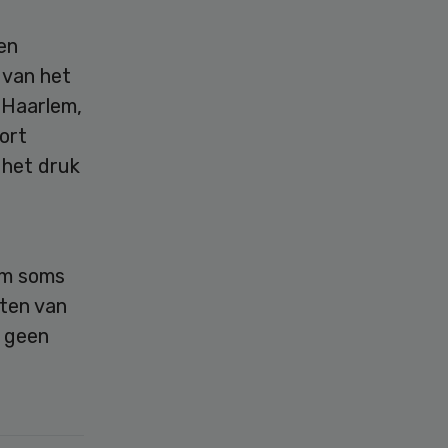
en
 van het
 Haarlem,
ort
 het druk
om soms
nten van
t geen