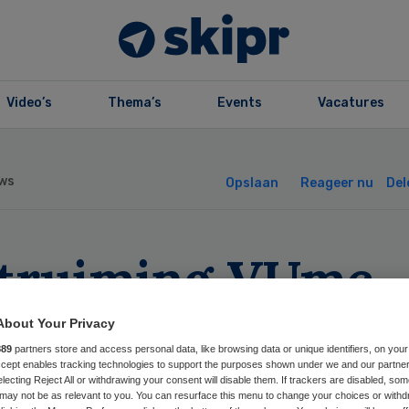
Video’s
Thema’s
Events
Vacatures
ws
Opslaan
Reageer nu
Del
truiming VUmc
ar
About Your Privacy
889
partners store and access personal data, like browsing data or unique identifiers, on your
Accept enables tracking technologies to support the purposes shown under we and our partne
electing Reject All or withdrawing your consent will disable them. If trackers are disabled, so
may not be as relevant to you. You can resurface this menu to change your choices or withd