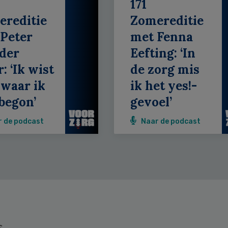
171
ereditie
Zomereditie
Peter
met Fenna
der
Eefting: ‘In
: ‘Ik wist
de zorg mis
 waar ik
ik het yes!-
begon’
gevoel’
r de podcast
Naar de podcast
s