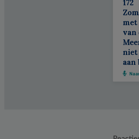
172
Zom
met 
van 
Meer
niet
aan 
Naa
Reader
Reactie