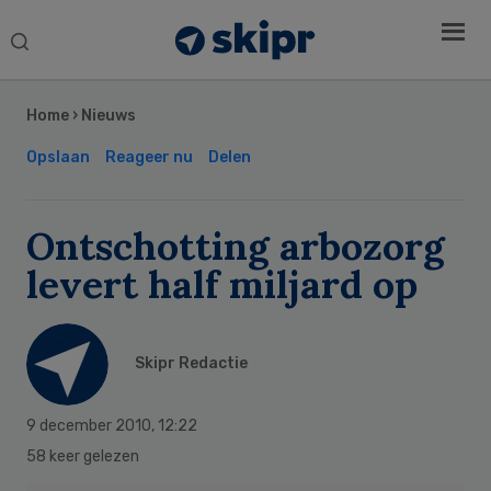
Search
this
Secondary
website
Sidebar
Home
›
Nieuws
Opslaan
Reageer nu
Delen
Ontschotting arbozorg
levert half miljard op
Skipr Redactie
9 december 2010
,
12:22
58 keer gelezen