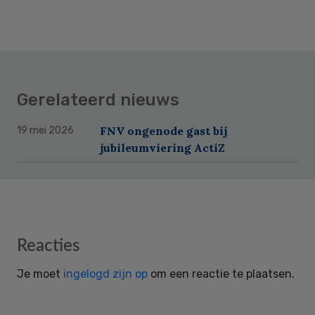
Gerelateerd nieuws
FNV ongenode gast bij
19 mei 2026
jubileumviering ActiZ
Reader
Reacties
Interactions
Je moet
ingelogd zijn op
om een reactie te plaatsen.