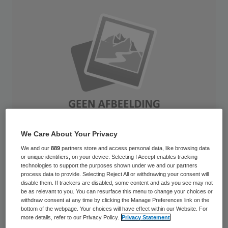
We Care About Your Privacy
We and our
889
partners store and access personal data, like browsing data
or unique identifiers, on your device. Selecting I Accept enables tracking
Het opheffen van de scheiding tussen
technologies to support the purposes shown under we and our partners
process data to provide. Selecting Reject All or withdrawing your consent will
arbozorg en curatieve zorg kan via korter
disable them. If trackers are disabled, some content and ads you see may not
be as relevant to you. You can resurface this menu to change your choices or
ziekteverzuim en minder
withdraw consent at any time by clicking the Manage Preferences link on the
bottom of the webpage. Your choices will have effect within our Website. For
arbeidsongeschiktheid een half miljard euro
more details, refer to our Privacy Policy.
Privacy Statement