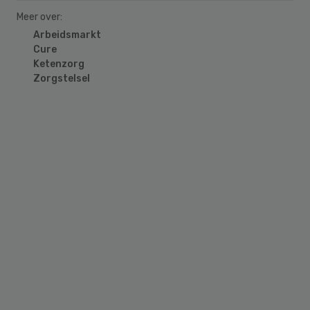
Meer over:
Arbeidsmarkt
Cure
Ketenzorg
Zorgstelsel
Primary
Sidebar