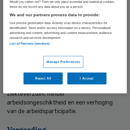
per jaar opleveren. Dit stelt Han Anema in
Would you rather not? Then we only place essential and statistical cookies,
these do not record any data about you as a person
zijn oratie op 13 december als hoogleraar
We and our partners process data to provide:
sociale geneeskunde VUmc.
Use precise geolocation data. Actively scan device characteristics for
identification. Store and/or access information on a device. Personalised
Als bijzonder hoogleraar Academisering van
advertising and content, advertising and content measurement, audience
research and services development.
de Verzekeringsgeneeskunde gaat Annema
List of Partners (vendors)
zich in het bijzonder bezig houden met de
Academisering van de Arbeids- en
Manage Preferences
Bedrijfsgeneeskunde. Volgens
Annema
leidt
intensieve samenwerking tussen arbozorg,
Reject All
I Accept
curatieve zorg en werkgevers tot korter
ziekteverzuim, minder
arbeidsongeschiktheid en een verhoging
van de arbeidsparticipatie.
Vergoeding