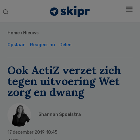
Search
this
Secondary
website
Sidebar
Home
›
Nieuws
Opslaan
Reageer nu
Delen
Ook ActiZ verzet zich
tegen uitvoering Wet
zorg en dwang
Shannah Spoelstra
17 december 2019
,
18:45