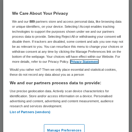
We Care About Your Privacy
We and our
889
partners store and access personal data, like browsing data
NLD-20040216-ROTTERDAM: Vrouwe Justitia.ANPFOTO KOEN SUYK
or unique identifiers, on your device. Selecting I Accept enables tracking
technologies to support the purposes shown under we and our partners
process data to provide. Selecting Reject All or withdrawing your consent will
Branchevereniging ActiZ vindt dat de
disable them. If trackers are disabled, some content and ads you see may not
be as relevant to you. You can resurface this menu to change your choices or
nieuwe wet voor toepassing van dwang in
withdraw consent at any time by clicking the Manage Preferences link on the
de zorg, die ingaat per 1 januari 2020,
bottom of the webpage. Your choices will have effect within our Website. For
more details, refer to our Privacy Policy.
Privacy Statement
overhaast wordt ingevoerd en op
Would you rather not? Then we only place essential and statistical cookies,
belangrijke onderdelen onvolledig en
these do not record any data about you as a person
We and our partners process data to provide:
ondoordacht is. Dat stelt de
Use precise geolocation data. Actively scan device characteristics for
branchevereniging in een ledenbericht aan
identification. Store and/or access information on a device. Personalised
de 400 aangesloten zorgorganisaties. ActiZ
advertising and content, advertising and content measurement, audience
research and services development.
verwacht problemen in de uitvoering en
List of Partners (vendors)
adviseert haar leden de geest van de Wzd
te volgen en niet zozeer de letter. De
Manage Preferences