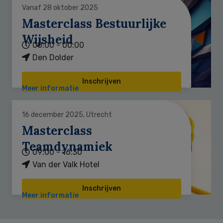
Vanaf 28 oktober 2025
Masterclass Bestuurlijke
Wijsheid
00:00 - 00:00
Den Dolder
Inschrijven
Meer informatie
16 december 2025, Utrecht
Masterclass
Teamdynamiek
09:00 - 16:30
Van der Valk Hotel
Inschrijven
Meer informatie