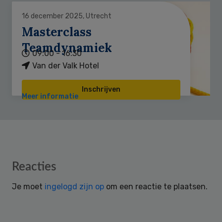
16 december 2025, Utrecht
Masterclass
Teamdynamiek
09:00 - 16:30
Van der Valk Hotel
Inschrijven
Meer informatie
Reader
Reacties
Interactions
Je moet
ingelogd zijn op
om een reactie te plaatsen.