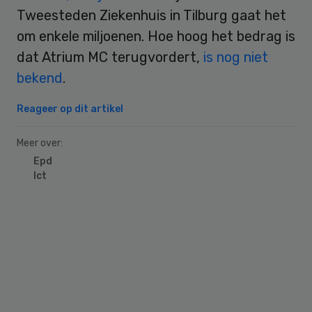
Tweesteden Ziekenhuis in Tilburg gaat het
om enkele miljoenen. Hoe hoog het bedrag is
dat Atrium MC terugvordert,
is nog niet
bekend
.
Reageer op dit artikel
Meer over:
Epd
Ict
Primary
Sidebar