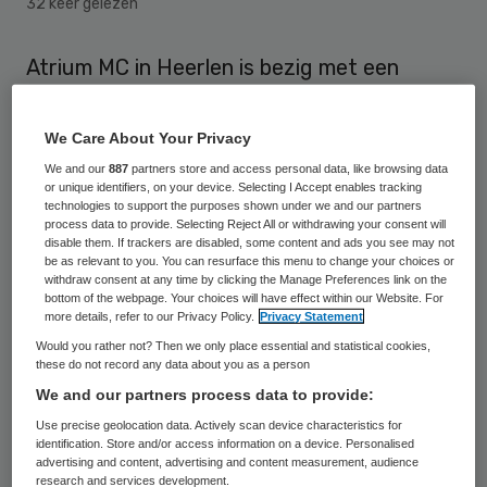
32 keer gelezen
Atrium MC in Heerlen is bezig met een
juridische procedure tegen het Portugese
ICT-bedrijf Alert Life Sciences Computing.
We Care About Your Privacy
Eerder dienden drie Brabantse
We and our
887
partners store and access personal data, like browsing data
or unique identifiers, on your device. Selecting I Accept enables tracking
ziekenhuizen een claim in wegens het niet
technologies to support the purposes shown under we and our partners
nakomen van contractuele verplichtingen.
process data to provide. Selecting Reject All or withdrawing your consent will
disable them. If trackers are disabled, some content and ads you see may not
be as relevant to you. You can resurface this menu to change your choices or
Atrium MC besloot in juli 2011 het twee jaar
withdraw consent at any time by clicking the Manage Preferences link on the
bottom of the webpage. Your choices will have effect within our Website. For
daarvoor gesloten contract met Alert op te
more details, refer to our Privacy Policy.
Privacy Statement
zeggen omdat bleek dat het bedrijf zijn
Would you rather not? Then we only place essential and statistical cookies,
these do not record any data about you as a person
verplichtingen tot het leveren van een
We and our partners process data to provide:
werkend Ziekenhuis Informatie
Use precise geolocation data. Actively scan device characteristics for
Systeem/Elektronisch Patienten Dossier
identification. Store and/or access information on a device. Personalised
advertising and content, advertising and content measurement, audience
(ZIS/EPD) niet nakwam. Het systeem kwam
research and services development.