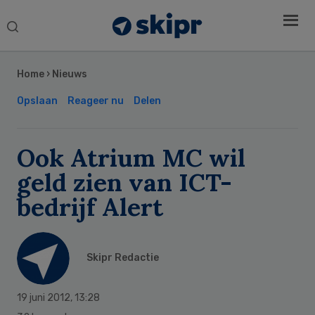
Search
this
Secondary
website
Sidebar
Home
›
Nieuws
Opslaan
Reageer nu
Delen
Ook Atrium MC wil
geld zien van ICT-
bedrijf Alert
Skipr Redactie
19 juni 2012
,
13:28