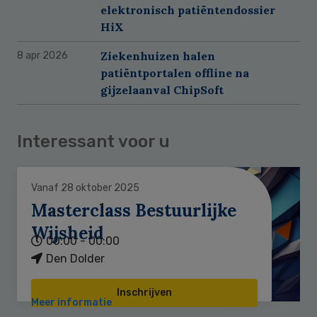
elektronisch patiëntendossier
HiX
Ziekenhuizen halen
8 apr 2026
patiëntportalen offline na
gijzelaanval ChipSoft
Interessant voor u
Vanaf 28 oktober 2025
Masterclass Bestuurlijke
Wijsheid
00:00 - 00:00
Den Dolder
Inschrijven
Meer informatie