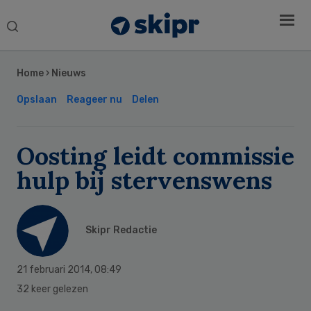
Search
this
Secondary
website
Sidebar
Home
›
Nieuws
Opslaan
Reageer nu
Delen
Oosting leidt commissie
hulp bij stervenswens
Skipr Redactie
21 februari 2014
,
08:49
32 keer gelezen