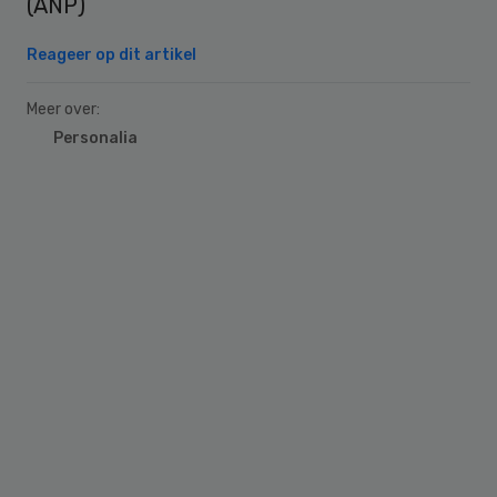
(ANP)
Reageer op dit artikel
Meer over:
Personalia
Primary
Sidebar