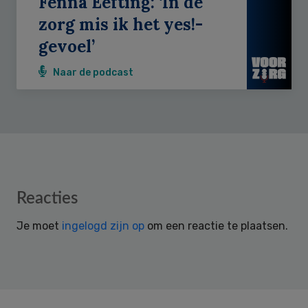
Fenna Eefting: ‘In de
zorg mis ik het yes!-
gevoel’
Naar de podcast
Reader
Reacties
Interactions
Je moet
ingelogd zijn op
om een reactie te plaatsen.