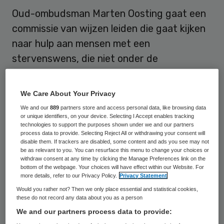
Oud-ombudsman Marten Oosting gaat een
commissie van wijzen leiden die gaat kijken
naar hulp aan mensen met een
stervenswens, die niet onder de
euthanasiewet hun leven kunnen
beëindigen. Het kabinet zal waarschijnlijk
We Care About Your Privacy
vrijdag instemmen met zijn benoeming,
We and our
889
partners store and access personal data, like browsing data
melden bronnen op het Binnenhof.
or unique identifiers, on your device. Selecting I Accept enables tracking
technologies to support the purposes shown under we and our partners
process data to provide. Selecting Reject All or withdrawing your consent will
Minister Edith Schippers van VWS kondigde
disable them. If trackers are disabled, some content and ads you see may not
be as relevant to you. You can resurface this menu to change your choices or
de oprichting van de commissie afgelopen
withdraw consent at any time by clicking the Manage Preferences link on the
bottom of the webpage. Your choices will have effect within our Website. For
oktober aan. De VVD in de Tweede Kamer
more details, refer to our Privacy Policy.
Privacy Statement
had haar opgeroepen onderzoek te doen
Would you rather not? Then we only place essential and statistical cookies,
these do not record any data about you as a person
naar hulp bij levensbeëindiging.
We and our partners process data to provide: