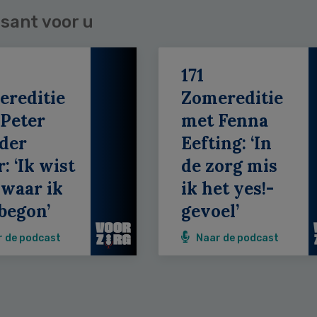
sant voor u
171
ereditie
Zomereditie
Peter
met Fenna
der
Eefting: ‘In
: ‘Ik wist
de zorg mis
 waar ik
ik het yes!-
begon’
gevoel’
r de podcast
Naar de podcast