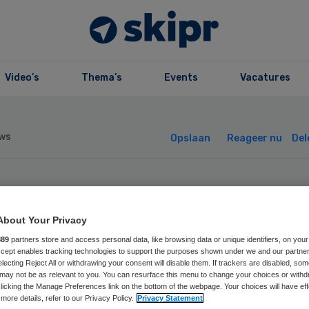
Video’s
Thema’s
Events
Vacatures
ws
Opslaan
Reageer nu
Del
eratiekamers U
About Your Privacy
recht weer open
889
partners store and access personal data, like browsing data or unique identifiers, on your
Accept enables tracking technologies to support the purposes shown under we and our partne
electing Reject All or withdrawing your consent will disable them. If trackers are disabled, so
may not be as relevant to you. You can resurface this menu to change your choices or withd
licking the Manage Preferences link on the bottom of the webpage. Your choices will have eff
more details, refer to our Privacy Policy.
Privacy Statement