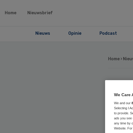
Home
Nieuwsbrief
Nieuws
Opinie
Podcast
Home
›
Nieu
Op
We Care 
Ut
We and our
Selecting I 
to provide. S
ads you see 
any time by c
Website. For 