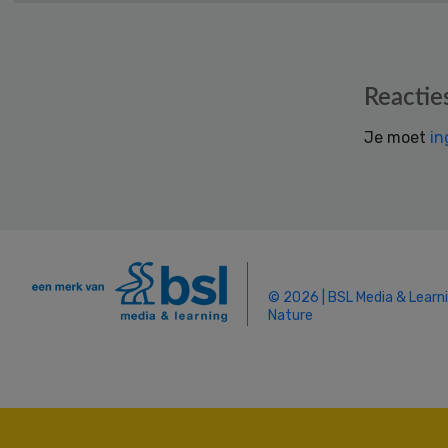
Reader
Reactie
Interactions
Je moet
in
© 2026 | BSL Media & Learn
Nature