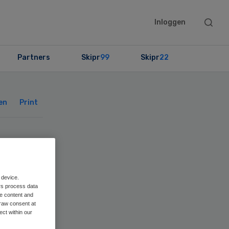
Searc
Inloggen
this
websit
Partners
Skipr
99
Skipr
22
Primary
Sidebar
en
Print
MC
 device.
rs process data
me content and
raw consent at
ect within our