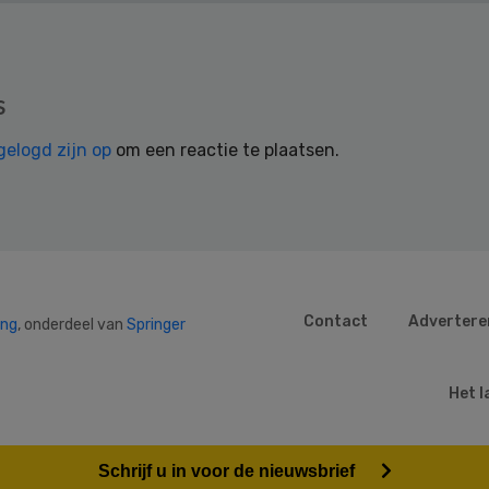
s
gelogd zijn op
om een reactie te plaatsen.
Contact
Advertere
ing
, onderdeel van
Springer
Het l
Schrijf u in voor de nieuwsbrief