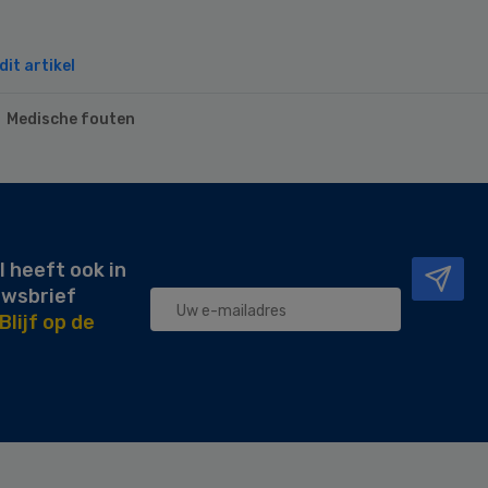
it artikel
Medische fouten
l heeft ook in
uwsbrief
Blijf op de