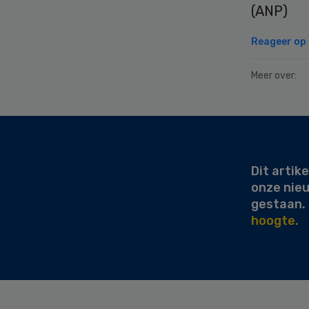
(ANP)
Reageer op d
Meer over:
Secondary
Sidebar
Dit artike
onze nie
gestaan.
hoogte.