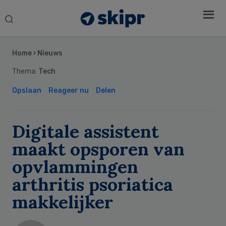
Search
this
Secondary
website
Sidebar
Home
›
Nieuws
Thema:
Tech
Opslaan
Reageer nu
Delen
Digitale assistent
maakt opsporen van
opvlammingen
arthritis psoriatica
makkelijker