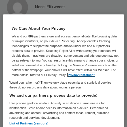
Merel Flikweert
13 april 2023
,
14:35
We Care About Your Privacy
665 keer gelezen
We and our
889
partners store and access personal data, like browsing data
or unique identifiers, on your device. Selecting I Accept enables tracking
Een nieuwe digitale assistent helpt
technologies to support the purposes shown under we and our partners
patiënten met artritis psoriatica bij het
process data to provide. Selecting Reject All or withdrawing your consent will
disable them. If trackers are disabled, some content and ads you see may not
vroeg opsporen en voorspellen van een
be as relevant to you. You can resurface this menu to change your choices or
withdraw consent at any time by clicking the Manage Preferences link on the
mogelijke opvlamming van de ziekte.
bottom of the webpage. Your choices will have effect within our Website. For
more details, refer to our Privacy Policy.
Privacy Statement
Would you rather not? Then we only place essential and statistical cookies,
these do not record any data about you as a person
Wetenschappelijk onderzoeker Jolanda
We and our partners process data to provide:
Luime van het
Erasmus MC
werkt samen
Use precise geolocation data. Actively scan device characteristics for
met internationale onderzoekers om de
identification. Store and/or access information on a device. Personalised
advertising and content, advertising and content measurement, audience
digitale assistent mogelijk te maken. De
research and services development.
Europese Commissie stelt 7 miljoen euro
List of Partners (vendors)