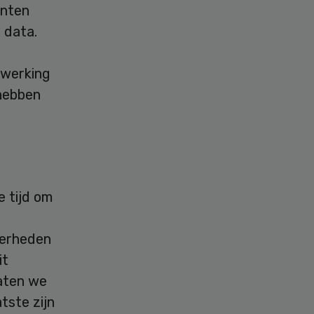
ënten
 data.
nwerking
 hebben
e tijd om
verheden
it
Laten we
tste zijn