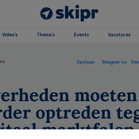
Video’s
Thema’s
Events
Vacatures
ws
Opslaan
Reageer nu
Del
verheden moeten
rder optreden te
itaal marktfalen