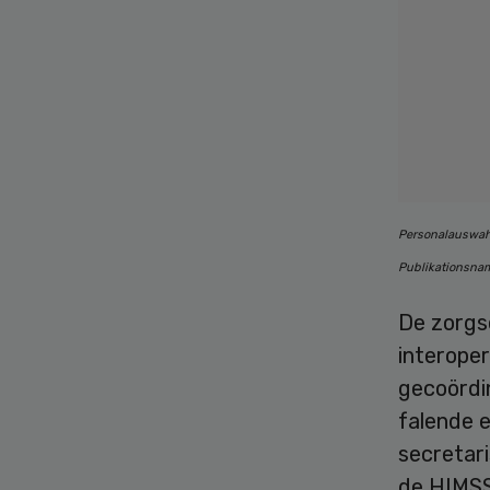
Personalauswahl
Publikationsnam
De zorgs
interoper
gecoördi
falende 
secretari
de HIMSS 