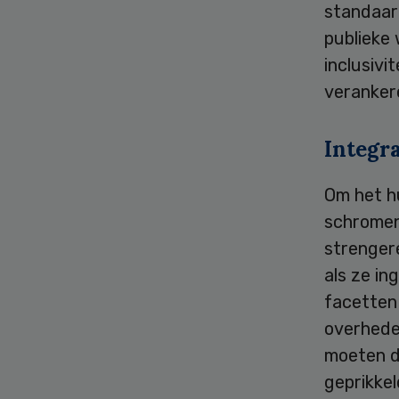
standaar
publieke 
inclusivi
veranker
Integr
Om het h
schromen
strenger
als ze in
facetten
overhede
moeten d
geprikke