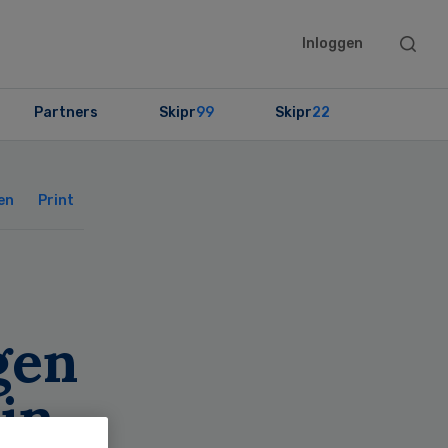
Searc
Inloggen
this
websit
Partners
Skipr
99
Skipr
22
Primary
Sidebar
en
Print
gen
 in