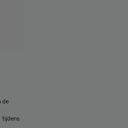
n de
e
 tijdens