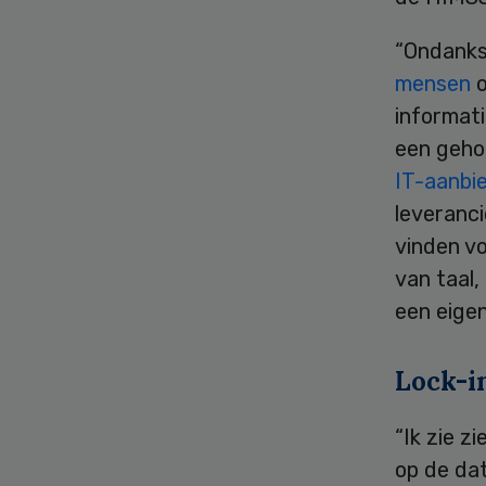
“Ondanks
mensen
o
informati
een geho
IT-aanbi
leveranc
vinden v
van taal,
een eige
Lock-i
“Ik zie z
op de dat