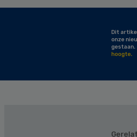
Secondary
Sidebar
Dit artike
onze nie
gestaan.
hoogte.
Gerela