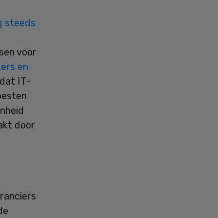
g steeds
tsen voor
kers en
dat IT-
oesten
enheid
akt door
eranciers
de