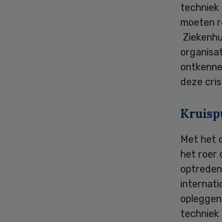
techniek
moeten r
Ziekenhu
organisa
ontkenne
deze cris
Kruisp
Met het o
het roer
optreden
internati
opleggen.
techniek 