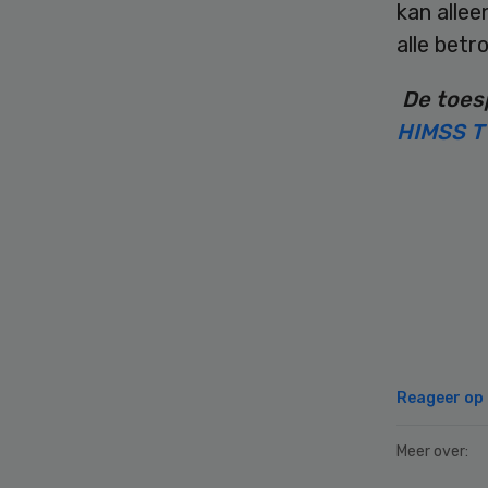
kan allee
alle betr
De toesp
HIMSS T
Reageer op d
Meer over: