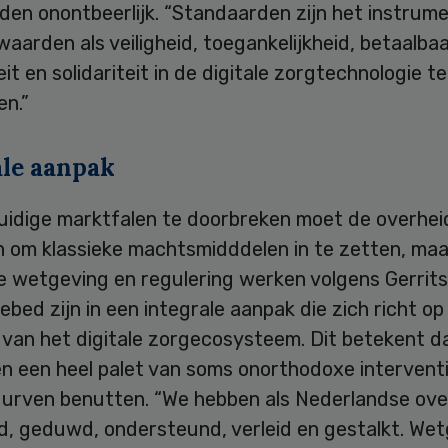
den onontbeerlijk. “Standaarden zijn het instrum
waarden als veiligheid, toegankelijkheid, betaalbaa
teit en solidariteit in de digitale zorgtechnologie te
en.”
ale aanpak
uidige marktfalen te doorbreken moet de overheid
 om klassieke machtsmidddelen in te zetten, maa
e wetgeving en regulering werken volgens Gerrits
gebed zijn in een integrale aanpak die zich richt op 
 van het digitale zorgecosysteem. Dit betekent d
n een heel palet van soms onorthodoxe intervent
urven benutten. “We hebben als Nederlandse ove
ld, geduwd, ondersteund, verleid en gestalkt. We