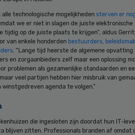
 alle technologische mogelijkheden
sterven er no
mdat we er niet in slagen de juiste elektronische
e tijdig op de juiste plaats te krijgen”, aldus Gerri
or van enkele honderden
bestuurders, beleidsma
eders
. “Lange tijd heerste de algemene opvatting 
iers en zorgaanbieders zelf maar een oplossing m
oor problemen als gezamenlijke standaarden en e
 maar veel partijen hebben hier misbruik van gema
n winstgedreven agenda te volgen.”
n
iekenhuizen die ingesloten zijn doordat hun IT-lev
a blijven zitten. Professionals branden af omdat 