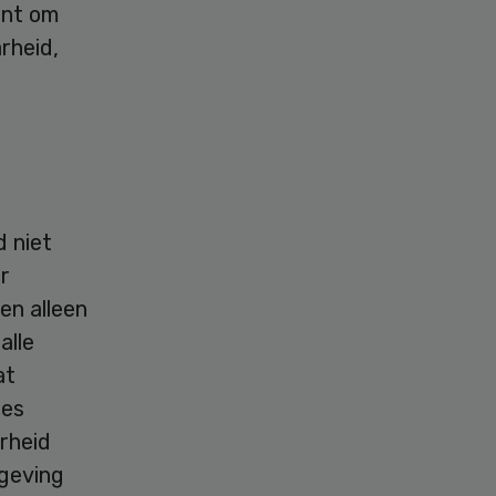
ent om
rheid,
 niet
r
en alleen
alle
at
ies
rheid
tgeving