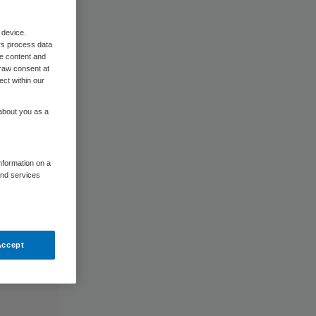
 device.
rs process data
me content and
raw consent at
ect within our
 about you as a
information on a
and services
Accept