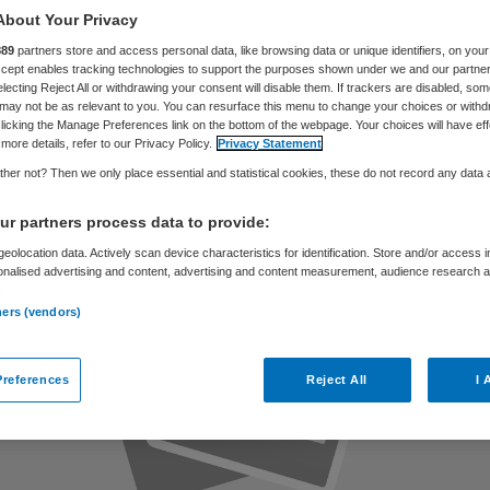
zorg’
About Your Privacy
889
partners store and access personal data, like browsing data or unique identifiers, on your
Accept enables tracking technologies to support the purposes shown under we and our partne
electing Reject All or withdrawing your consent will disable them. If trackers are disabled, so
may not be as relevant to you. You can resurface this menu to change your choices or withd
licking the Manage Preferences link on the bottom of the webpage. Your choices will have eff
Philip van de Poel
14 juni 2019
,
10:32
84 keer gelezen
more details, refer to our Privacy Policy.
Privacy Statement
her not? Then we only place essential and statistical cookies, these do not record any data
r partners process data to provide:
eolocation data. Actively scan device characteristics for identification. Store and/or access 
onalised advertising and content, advertising and content measurement, audience research 
.
ners (vendors)
references
Reject All
I 