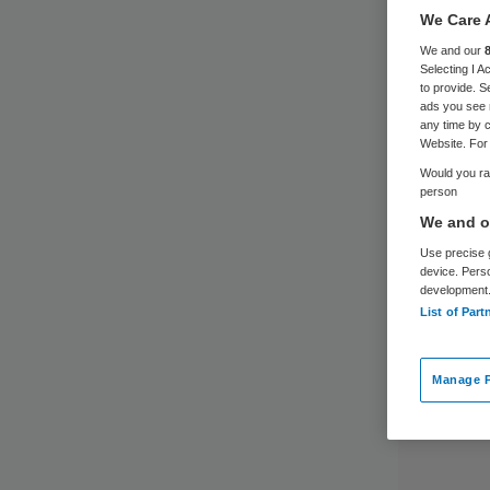
de 
We Care 
We and our
Selecting I 
to provide. S
ads you see 
any time by c
Website. For 
Would you rat
person
We and ou
Use precise g
device. Pers
development
List of Part
Manage P