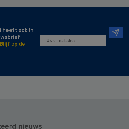
l heeft ook in
uwsbrief
Blijf op de
teerd nieuws