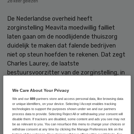
28 keer gelezen
De Nederlandse overheid heeft
zorginstelling Meavita moedwillig failliet
laten gaan om de noodlijdende thuiszorg
duidelijk te maken dat falende bedrijven
niet op steun hoefden te rekenen. Dat zegt
Charles Laurey, de laatste
bestuursvoorzitter van de zorginstelling, in
een interview met NRC Handelsblad.
Faillissement had voorkomen kunnen
We Care About Your Privacy
worden als de Nederlandse zorgautoriteit
We and our
889
partners store and access personal data, like browsing data
or unique identifiers, on your device. Selecting I Accept enables tracking
financieel was bijgesprongen. Dat dat niet
technologies to support the purposes shown under we and our partners
process data to provide. Selecting Reject All or withdrawing your consent will
gebeurd is, heeft volgens Laurey meer te
disable them. If trackers are disabled, some content and ads you see may not
be as relevant to you. You can resurface this menu to change your choices or
maken met de groeiende maatschappelijke
withdraw consent at any time by clicking the Manage Preferences link on the