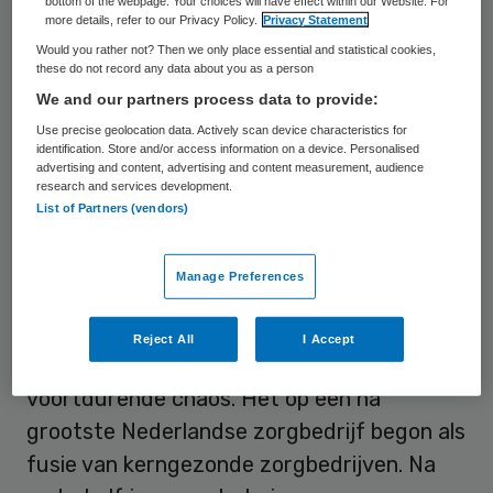
afkeer tegen mega-zorgconcerns, dan met
bottom of the webpage. Your choices will have effect within our Website. For
more details, refer to our Privacy Policy.
Privacy Statement
de financiële stand van zaken van Meavita.
Would you rather not? Then we only place essential and statistical cookies,
these do not record any data about you as a person
We and our partners process data to provide:
Meavita binnen twee jaar
Use precise geolocation data. Actively scan device characteristics for
bankroet door eigen chaos
identification. Store and/or access information on a device. Personalised
advertising and content, advertising and content measurement, audience
research and services development.
Het ministerie van Volksgezondheid wijt het
List of Partners (vendors)
faillissement aan Meavita zelf. Het door
fusies razendsnel gegroeide concern, met
Manage Preferences
100.000 cliënten en 20.000 medewerkers,
verkeerde in de twee jaar van zijn bestaan
Reject All
I Accept
financieel en organisatorisch in
voortdurende chaos. Het op een na
grootste Nederlandse zorgbedrijf begon als
fusie van kerngezonde zorgbedrijven. Na