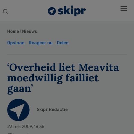
Search
this
Secondary
website
Sidebar
Home
›
Nieuws
Opslaan
Reageer nu
Delen
‘Overheid liet Meavita
moedwillig failliet
gaan’
Skipr Redactie
23 mei 2009
,
18:38