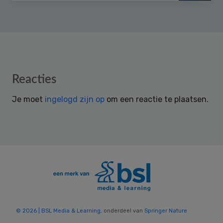
Reader
Reacties
Interactions
Je moet
ingelogd zijn op
om een reactie te plaatsen.
© 2026 | BSL Media & Learning
, onderdeel van
Springer Nature