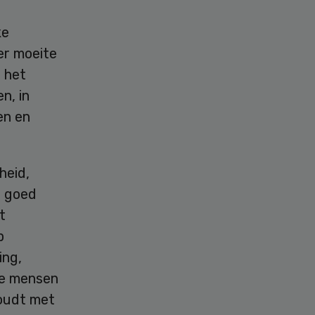
ke
er moeite
 het
n, in
en en
heid,
n goed
t
p
ing,
die mensen
oudt met