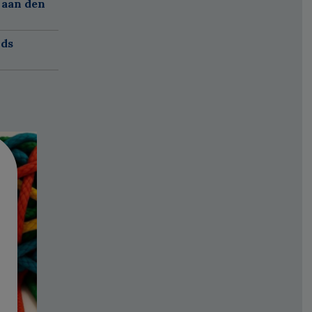
 aan den
nds