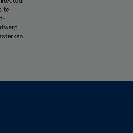
hitectuur
s te
t-
ontwerp
rsterken.