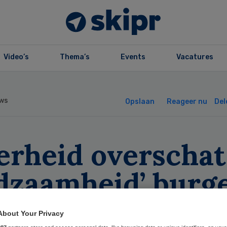
Video’s
Thema’s
Events
Vacatures
ws
Opslaan
Reageer nu
Del
erheid overschat
edzaamheid’ burg
About Your Privacy