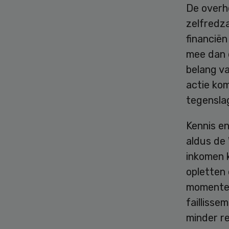
De overh
zelfredza
financiën
mee dan d
belang va
actie ko
tegensla
Kennis en
aldus de
inkomen 
opletten 
momenten 
faillisse
minder r