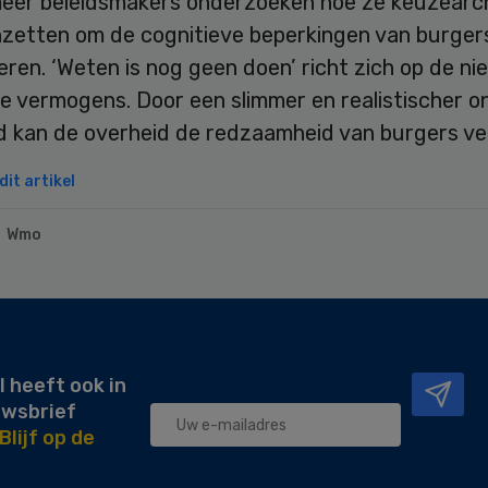
eer beleidsmakers onderzoeken hoe ze keuzearc
nzetten om de cognitieve beperkingen van burger
en. ‘Weten is nog geen doen’ richt zich op de nie
ve vermogens. Door een slimmer en realistischer 
id kan de overheid de redzaamheid van burgers ve
it artikel
Wmo
l heeft ook in
uwsbrief
Blijf op de