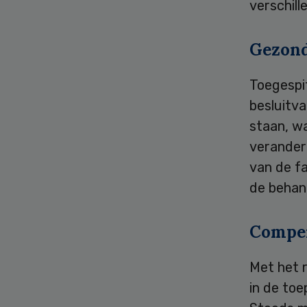
verschill
Gezond
Toegespi
besluitv
staan, w
verandere
van de fa
de beha
Compe
Met het 
in de toe