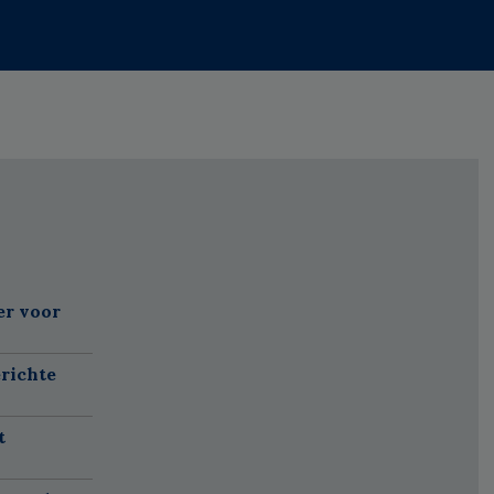
er voor
richte
t