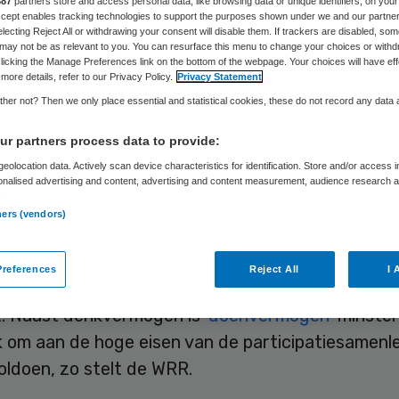
887
partners store and access personal data, like browsing data or unique identifiers, on your
Skipr Redactie
24 april 2017
,
12:57
18 keer gelezen
Accept enables tracking technologies to support the purposes shown under we and our partne
electing Reject All or withdrawing your consent will disable them. If trackers are disabled, so
may not be as relevant to you. You can resurface this menu to change your choices or withd
licking the Manage Preferences link on the bottom of the webpage. Your choices will have eff
more details, refer to our Privacy Policy.
Privacy Statement
id heeft vaak een te rooskleurige kijk op de
her not? Then we only place essential and statistical cookies, these do not record any data
aamheid van burgers op het gebied van gezondhei
jke financiën en de arbeidsmarkt. Dat constateer
r partners process data to provide:
appelijke Raad voor het Regeringsbeleid (WRR) in
eolocation data. Actively scan device characteristics for identification. Store and/or access 
onalised advertising and content, advertising and content measurement, audience research 
Weten is nog geen doen. Een realistisch perspecti
.
eid’.
ners (vendors)
pport
besteedt de WRR met name aandacht aan d
references
Reject All
I 
enken en doen, die het functioneren van veel bur
. Naast denkvermogen is
‘doenvermogen’
minste
k om aan de hoge eisen van de participatiesamenl
oldoen, zo stelt de WRR.