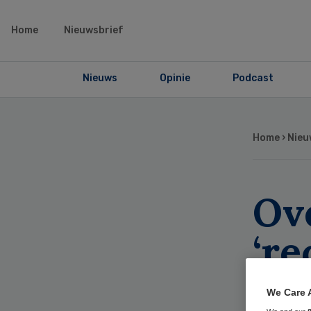
Home
Nieuwsbrief
Nieuws
Opinie
Podcast
Home
›
Nieu
Ov
‘r
We Care 