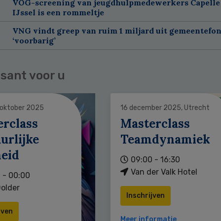
VOG-screening van jeugdhulpmedewerkers Capelle
IJssel is een rommeltje
VNG vindt greep van ruim 1 miljard uit gemeentefo
‘voorbarig’
sant voor u
 oktober 2025
16 december 2025, Utrecht
erclass
Masterclass
urlijke
Teamdynamiek
heid
09:00 - 16:30
Van der Valk Hotel
 - 00:00
older
Inschrijven
jven
Meer informatie