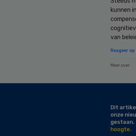
Steeds m
kunnen i
compenser
cognitie
van bele
Reageer op d
Meer over:
Secondary
Sidebar
Dit artike
onze nie
gestaan.
hoogte.