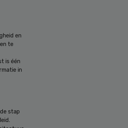
gheid en
en te
t is één
rmatie in
nde stap
eid.