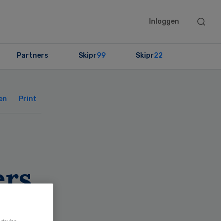
Searc
Inloggen
this
websit
Partners
Skipr
99
Skipr
22
Primary
Sidebar
en
Print
ers