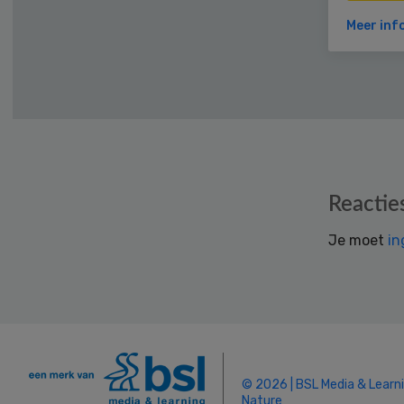
Meer inf
Reader
Reactie
Interactions
Je moet
in
© 2026 | BSL Media & Learn
Nature