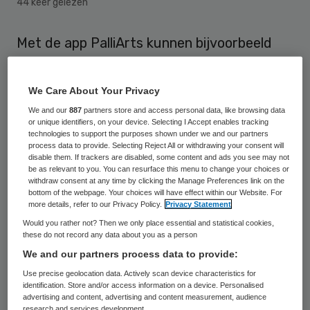
44 keer gelezen
Met de app PalliArts kunnen bijvoorbeeld
huisartsen regionale en landelijke informatie
over palliatieve zorg raadplegen via de
We Care About Your Privacy
mobiele telefoon of tablet. De app is een
We and our
887
partners store and access personal data, like browsing data
initiatief van Marije Brüll en Marlie Spijkers
or unique identifiers, on your device. Selecting I Accept enables tracking
technologies to support the purposes shown under we and our partners
van het Netwerk Palliatieve Zorg Zuidoost
process data to provide. Selecting Reject All or withdrawing your consent will
disable them. If trackers are disabled, some content and ads you see may not
Brabant, en ontwikkeld samen met
be as relevant to you. You can resurface this menu to change your choices or
withdraw consent at any time by clicking the Manage Preferences link on the
Integraal Kankercentrum Nederland (IKNL)
bottom of the webpage. Your choices will have effect within our Website. For
more details, refer to our Privacy Policy.
Privacy Statement
en VGZ.
Would you rather not? Then we only place essential and statistical cookies,
these do not record any data about you as a person
PalliArts ondersteunt de (huis)arts bij het
We and our partners process data to provide:
verlenen van goede palliatieve zorg,
Use precise geolocation data. Actively scan device characteristics for
afgestemd op de wensen van de patiënt en
identification. Store and/or access information on a device. Personalised
advertising and content, advertising and content measurement, audience
diens naasten. Via de app is informatie over
research and services development.