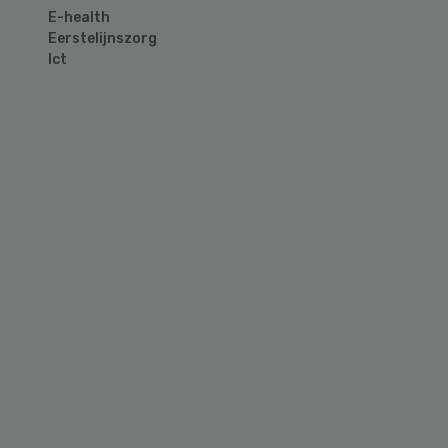
E-health
Eerstelijnszorg
Ict
Primary
Sidebar