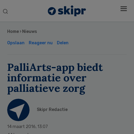
Search
this
Secondary
website
Sidebar
Home
›
Nieuws
Opslaan
Reageer nu
Delen
PalliArts-app biedt
informatie over
palliatieve zorg
Skipr Redactie
14 maart 2016
,
13:07