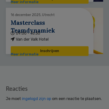
Meer informatie
16 december 2025, Utrecht
Masterclass
Teamdynamiek
09:00 - 16:30
Van der Valk Hotel
Inschrijven
Meer informatie
Reader
Reacties
Interactions
Je moet
ingelogd zijn op
om een reactie te plaatsen.