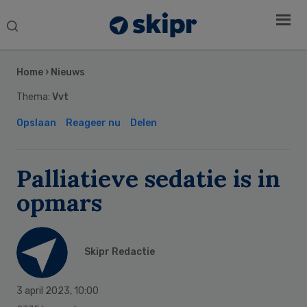
Search
this
Secondary
website
Sidebar
Home
›
Nieuws
Thema:
Vvt
Opslaan
Reageer nu
Delen
Palliatieve sedatie is in
opmars
Skipr Redactie
3 april 2023
,
10:00