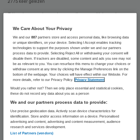
2775 keer gelezen
Bij ruim een kwart van alle overlijdens in
2022 kreeg de patiënt thuis palliatieve
We Care About Your Privacy
sedatie. Nooit eerder was dit zo veel. Door
We and our
887
partners store and access personal data, like browsing data
palliatieve sedatie sterft de patiënt
or unique identifiers, on your device. Selecting I Accept enables tracking
technologies to support the purposes shown under we and our partners
‘slapend’. Artsen verzachten zo het lijden op
process data to provide. Selecting Reject All or withdrawing your consent will
disable them. If trackers are disabled, some content and ads you see may not
het sterfbed.
be as relevant to you. You can resurface this menu to change your choices or
withdraw consent at any time by clicking the Manage Preferences link on the
bottom of the webpage. Your choices will have effect within our Website. For
more details, refer to our Privacy Policy.
Privacy Statement
In 2010 betrof 11 procent van de overlijdens
Would you rather not? Then we only place essential and statistical cookies,
palliatieve sedatie. In 2019 was dit 23,5
these do not record any data about you as a person
procent. Uit
cijfers die Trouw opvroeg
bij de
We and our partners process data to provide:
Stichting Farmaceutische Kengetallen
Use precise geolocation data. Actively scan device characteristics for
identification. Store and/or access information on a device. Personalised
(SFK), blijkt dat die groei doorzet: vorig jaar
advertising and content, advertising and content measurement, audience
research and services development.
kregen 44.000 mensen palliatieve sedatie
List of Partners (vendors)