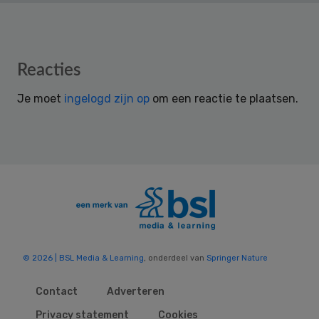
Reader
Reacties
Interactions
Je moet
ingelogd zijn op
om een reactie te plaatsen.
© 2026 | BSL Media & Learning
, onderdeel van
Springer Nature
Contact
Adverteren
Privacy statement
Cookies