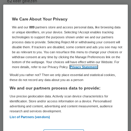
62 keer gelezen
Pantein zet in op de werving van mensen
We Care About Your Privacy
zonder zorgachtergrond om het
We and our
889
partners store and access personal data, like browsing data
or unique identifiers, on your device. Selecting I Accept enables tracking
personeelstekort tegen te gaan. Het gaat
technologies to support the purposes shown under we and our partners
process data to provide. Selecting Reject All or withdrawing your consent will
onder meer om koks, kappers en
disable them. If trackers are disabled, some content and ads you see may not
secretaresses. Deze zij-instromers kunnen
be as relevant to you. You can resurface this menu to change your choices or
withdraw consent at any time by clicking the Manage Preferences link on the
bij de zorgorganisatie een leerwerktraject
bottom of the webpage. Your choices will have effect within our Website. For
more details, refer to our Privacy Policy.
Privacy Statement
tot verzorgende IG volgen, zo meldt De
Would you rather not? Then we only place essential and statistical cookies,
Gelderlander.
these do not record any data about you as a person
We and our partners process data to provide:
Na de zomervakantie gaan achttien zij-
Use precise geolocation data. Actively scan device characteristics for
instromers aan de slag in een van de tien
identification. Store and/or access information on a device. Personalised
advertising and content, advertising and content measurement, audience
zorgcentra van Pantein in het Land van
research and services development.
List of Partners (vendors)
Cuijk en Gennep. Dit combineren zij met een
zorgopleiding in Boxmeer bij ROC Nijmegen,