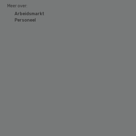
Meer over:
Arbeidsmarkt
Personeel
Primary
Sidebar