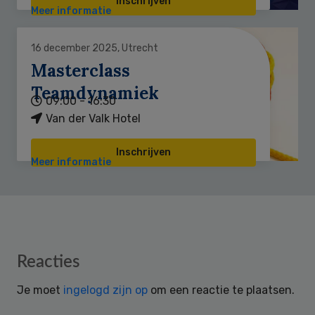
Inschrijven
Meer informatie
16 december 2025, Utrecht
Masterclass
Teamdynamiek
09:00 - 16:30
Van der Valk Hotel
Inschrijven
Meer informatie
Reader
Reacties
Interactions
Je moet
ingelogd zijn op
om een reactie te plaatsen.