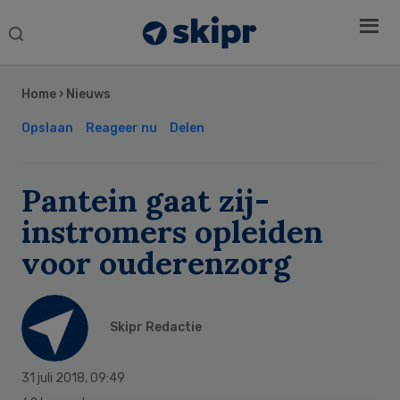
Search
this
Secondary
website
Sidebar
Home
›
Nieuws
Opslaan
Reageer nu
Delen
Pantein gaat zij-
instromers opleiden
voor ouderenzorg
Skipr Redactie
31 juli 2018
,
09:49