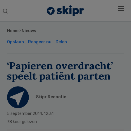
Search
this
Secondary
website
Sidebar
Home
›
Nieuws
Opslaan
Reageer nu
Delen
‘Papieren overdracht’
speelt patiënt parten
Skipr Redactie
5 september 2014
,
12:31
78 keer gelezen