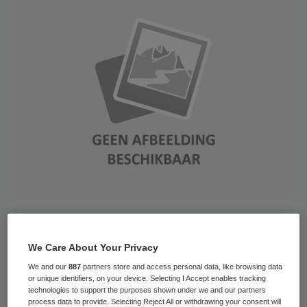
De overdracht van verpleegkundige
informatie tussen instellingen is nog vaak
We Care About Your Privacy
onduidelijk, onvolledig en onnodig
We and our
887
partners store and access personal data, like browsing data
or unique identifiers, on your device. Selecting I Accept enables tracking
tijdrovend. Ook is het proces van
technologies to support the purposes shown under we and our partners
process data to provide. Selecting Reject All or withdrawing your consent will