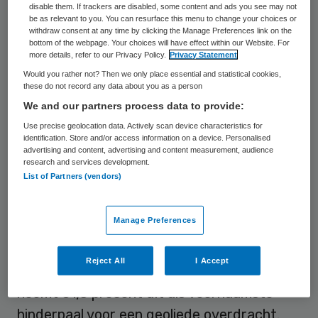
overdracht omslachtig en nog nauwelijks
disable them. If trackers are disabled, some content and ads you see may not
be as relevant to you. You can resurface this menu to change your choices or
gedigitaliseerd, met grote risico’s voor de
withdraw consent at any time by clicking the Manage Preferences link on the
patiënt als gevolg. Dit blijkt uit een
bottom of the webpage. Your choices will have effect within our Website. For
more details, refer to our Privacy Policy.
Privacy Statement
onderzoek van Verpleegkundigen en
Would you rather not? Then we only place essential and statistical cookies,
Verzorgenden Nederland (V&VN) en NictiZ.
these do not record any data about you as a person
We and our partners process data to provide:
In het kader van het
onderzoek
bevroegen
Use precise geolocation data. Actively scan device characteristics for
identification. Store and/or access information on a device. Personalised
V&VN en NictiZ ruim 800 zorgprofessionals.
advertising and content, advertising and content measurement, audience
Zeventig procent van hen zegt problemen
research and services development.
List of Partners (vendors)
te ervaren bij de overdracht van
verpleegkundige zorg tussen
Manage Preferences
instellingen.Het meest genoemde knelpunt
is onvolledige informatie. Van de
Reject All
I Accept
respondenten die knelpunten ervaren
noemt 61,5 procent dit als voornaamste
hinderpaal voor een geoliede overdracht.