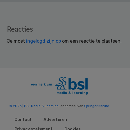
Reader
Reacties
Interactions
Je moet
ingelogd zijn op
om een reactie te plaatsen.
© 2026 | BSL Media & Learning
, onderdeel van
Springer Nature
Contact
Adverteren
Privacy statement
Cookies