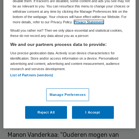
disable them. If trackers are disabled, some content and ads you see may not
Patiëntenfederatie Nederland, en Manon
be as relevant to you. You can resurface this menu to change your choices or
withdraw consent at any time by clicking the Manage Preferences link on the
Vanderkaa, directeur van KBO-PCOB,
bottom of the webpage. Your choices will have effect within our Website. For
more details, refer to our Privacy Policy.
Privacy Statement
hebben
het pleidooi
namens de coalitie
Would you rather not? Then we only place essential and statistical cookies,
overhandigd aan minister Hugo de Jonge
these do not record any data about you as a person
(VWS). In het pleidooi hebben de
We and our partners process data to provide:
betrokkenen een samenhangende visie
Use precise geolocation data. Actively scan device characteristics for
identification. Store and/or access information on a device. Personalised
hebben ontwikkeld over een
advertising and content, advertising and content measurement, audience
research and services development.
ouderenvriendelijke samenleving, stelt
List of Partners (vendors)
Veldman. “Dat is een signaal waaraan de
politiek niet voorbij kan gaan. Hier zeggen
Manage Preferences
ouderen en allen die daar bij betrokken zijn
waar volgens hen de prioriteiten moeten
Reject All
I Accept
liggen.”
Manon Vanderkaa: “Ouderen mogen van