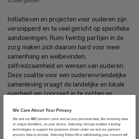
40 keer gelezen
Initiatieven en projecten voor ouderen zijn
versnipperd en te veel gericht op specifieke
aandoeningen. Ruim twintig partijen in de
zorg maken zich daarom hard voor meer
samenhang en welbevinden,
zelfredzaamheid en wensen van ouderen.
Deze coalitie voor een ouderenvriendelijke
samenleving vraagt de landelijke en lokale
overheid om concreet in te zetten op
aandacht, tijd en passende zorg; informele
We Care About Your Privacy
zorg; samenhang en afstemming en op
We and our
887
partners store and access personal data, like browsing data
woonaanbod.
or unique identifiers, on your device. Selecting I Accept enables tracking
technologies to support the purposes shown under we and our partners
process data to provide. Selecting Reject All or withdrawing your consent will
Dianda Veldman, directeur