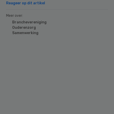
Reageer op dit artikel
Meer over:
Branchevereniging
Ouderenzorg
Samenwerking
Primary
Sidebar