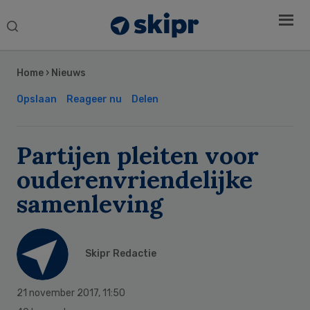
Search
this
Secondary
website
Sidebar
Home
›
Nieuws
Opslaan
Reageer nu
Delen
Partijen pleiten voor
ouderenvriendelijke
samenleving
Skipr Redactie
21 november 2017
,
11:50