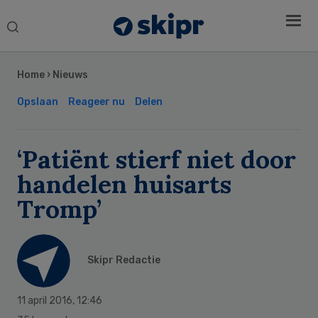
Search
this
Secondary
website
Sidebar
Home
›
Nieuws
Opslaan
Reageer nu
Delen
‘Patiënt stierf niet door
handelen huisarts
Tromp’
Skipr Redactie
11 april 2016
,
12:46