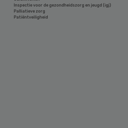
Inspectie voor de gezondheidszorg en jeugd (igj)
Palliatieve zorg
Patiëntveiligheid
Primary
Sidebar