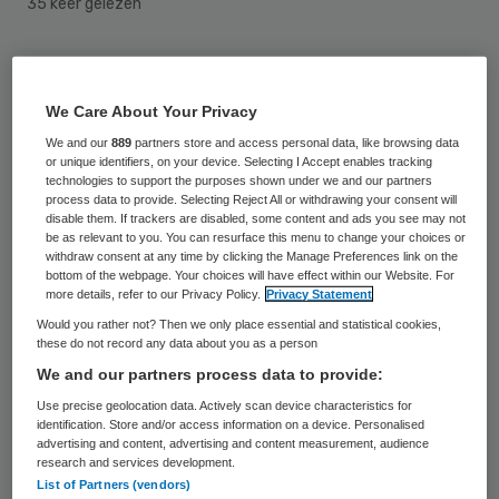
35 keer gelezen
Het is onwaarschijnlijk dat de patiënt uit
Tuitjenhorn overleed doordat huisarts Nico
We Care About Your Privacy
Tromp te veel morfine en dormicum inspoot.
We and our
889
partners store and access personal data, like browsing data
or unique identifiers, on your device. Selecting I Accept enables tracking
Dat zei anesthesioloog en pijnbestrijder
technologies to support the purposes shown under we and our partners
Kees Besse van het Radboudumc vrijdag
process data to provide. Selecting Reject All or withdrawing your consent will
disable them. If trackers are disabled, some content and ads you see may not
voor de Raad van State. Vak-nieuwssite
be as relevant to you. You can resurface this menu to change your choices or
withdraw consent at any time by clicking the Manage Preferences link on the
Arts in Spe deed verslag.
bottom of the webpage. Your choices will have effect within our Website. For
more details, refer to our Privacy Policy.
Privacy Statement
Echtgenote Anneke Tromp van de overleden
Would you rather not? Then we only place essential and statistical cookies,
these do not record any data about you as a person
huisarts en de Inspectie voor de
We and our partners process data to provide:
Gezondheidszorg (IGZ) stonden vrijdag
Use precise geolocation data. Actively scan device characteristics for
tegenover elkaar voor de Raad van State.
identification. Store and/or access information on a device. Personalised
advertising and content, advertising and content measurement, audience
Tromp was in hoger beroep gegaan nadat
research and services development.
List of Partners (vendors)
de bestuursrechter in juli 2015 had