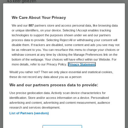
43 keer gelezen
Een aantal dagen geleden zijn medewerkers
We Care About Your Privacy
van Dunya uit het pand in Elst gezet. De
We and our
887
partners store and access personal data, like browsing data
or unique identifiers, on your device. Selecting I Accept enables tracking
zorginstelling kon de huur niet langer meer
technologies to support the purposes shown under we and our partners
process data to provide. Selecting Reject All or withdrawing your consent will
betalen. Vervolgens nam Evital de zorg over.
disable them. If trackers are disabled, some content and ads you see may not
be as relevant to you. You can resurface this menu to change your choices or
De directeur van Dunya is echter niet
withdraw consent at any time by clicking the Manage Preferences link on the
bereid om de dossiers met daarin afspraken
bottom of the webpage. Your choices will have effect within our Website. For
more details, refer to our Privacy Policy.
Privacy Statement
tussen zorgaanbieder en patiënt over te
Would you rather not? Then we only place essential and statistical cookies,
dragen, waardoor de zorg niet langer
these do not record any data about you as a person
We and our partners process data to provide:
geleverd kan worden.
Use precise geolocation data. Actively scan device characteristics for
identification. Store and/or access information on a device. Personalised
Thuiszorgorganisatie Evital uit Elst die de
advertising and content, advertising and content measurement, audience
zorg van Dunya Zorggroep onlangs heeft
research and services development.
List of Partners (vendors)
overgenomen, heeft de Inspectie
Gezondheidszorg en Jeugd laten weten