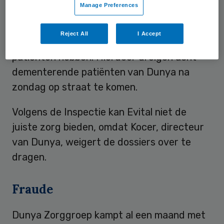
Manage Preferences
dat zij tot zondag zorg wil leveren. Langer
is niet mogelijk omdat de zorgverleners van
Reject All
I Accept
Evital niet weten welke zorgvraag de
patiënten hebben. Hierdoor dreigen acht
dementerende patiënten van Dunya na
zondag op straat te komen.
Volgens de Inspectie kan Evital niet de
juiste zorg bieden, omdat Kocer, directeur
van Dunya, weigert de dossiers over te
dragen.
Fraude
Dunya Zorggroep kampt al een maand met