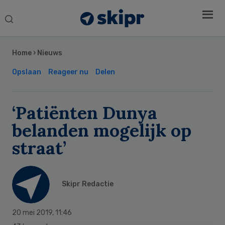
Search
this
Secondary
website
Sidebar
Home
›
Nieuws
Opslaan
Reageer nu
Delen
‘Patiënten Dunya
belanden mogelijk op
straat’
Skipr Redactie
20 mei 2019
,
11:46