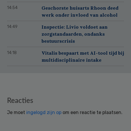
Geschorste huisarts Rhoon deed
14:54
werk onder invloed van alcohol
Inspectie: Livio voldoet aan
14:49
zorgstandaarden, ondanks
bestuurscrisis
Vitalis bespaart met AI-tool tijd bij
14:18
multidisciplinaire intake
Reader
Reacties
Interactions
Je moet
ingelogd zijn op
om een reactie te plaatsen.