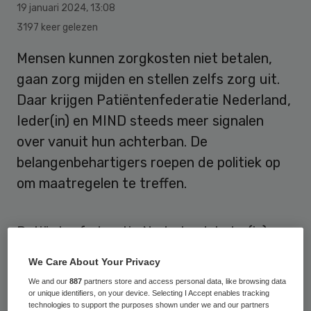
19 januari 2024
,
13:08
3197 keer gelezen
Mensen kunnen zorgkosten niet betalen,
gaan zorg mijden en stellen zelfs zorg uit.
Daar krijgen Patiëntenfederatie Nederland,
Ieder(in) en MIND steeds meer signalen
over vanuit hun achterban. De
belangenbehartigers roepen de politiek op
om maatregelen te treffen.
Patiëntenfederatie Nederland, Ieder(in) en
MIND trekken aan de bel over de stijgende
We Care About Your Privacy
zorgkosten voor patiënten in Nederland. Dit
We and our
887
partners store and access personal data, like browsing data
doen zij in aanloop naar het Kamerdebat
or unique identifiers, on your device. Selecting I Accept enables tracking
technologies to support the purposes shown under we and our partners