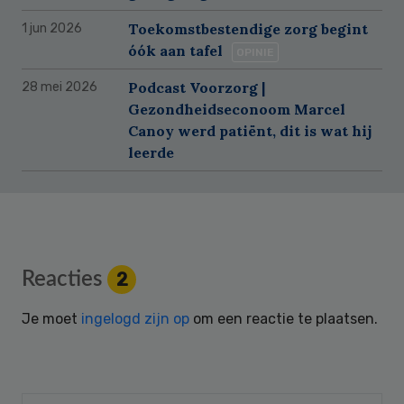
Toekomstbestendige zorg begint
1 jun 2026
óók aan tafel
OPINIE
Podcast Voorzorg |
28 mei 2026
Gezondheidseconoom Marcel
Canoy werd patiënt, dit is wat hij
leerde
Reader
Reacties
2
Interactions
Je moet
ingelogd zijn op
om een reactie te plaatsen.