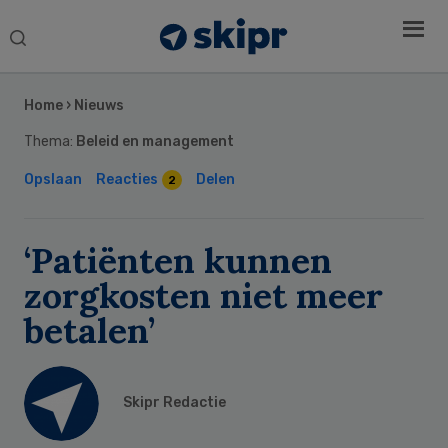
Search
this
Secondary
website
Sidebar
Home
›
Nieuws
Thema:
Beleid en management
Opslaan
Reacties
Delen
2
‘Patiënten kunnen
zorgkosten niet meer
betalen’
Skipr Redactie