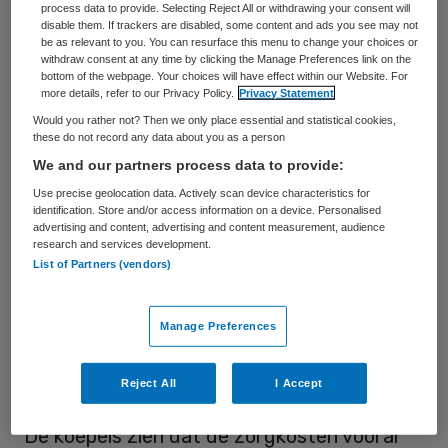
volgende week over de begroting van het
process data to provide. Selecting Reject All or withdrawing your consent will
disable them. If trackers are disabled, some content and ads you see may not
ministerie van VWS voor 2024. “In een rijk en
be as relevant to you. You can resurface this menu to change your choices or
withdraw consent at any time by clicking the Manage Preferences link on the
beschaafd land als Nederland mag dat niet
bottom of the webpage. Your choices will have effect within our Website. For
mogelijk zijn”, stelt Arthur Schellekens,
more details, refer to our Privacy Policy.
Privacy Statement
Would you rather not? Then we only place essential and statistical cookies,
directeur-bestuurder Patiëntenfederatie
these do not record any data about you as a person
Nederland.
We and our partners process data to provide:
Use precise geolocation data. Actively scan device characteristics for
Uit eerder onderzoek van
identification. Store and/or access information on a device. Personalised
advertising and content, advertising and content measurement, audience
Patiëntenfederatie Nederland bleek dat
research and services development.
zo’n 1 op de 5 Nederlanders die in 2022
List of Partners (vendors)
zorg nodig had die zorg weleens gemeden
heeft of uitgesteld uit
Manage Preferences
kostenoverwegingen. Vooral de tandarts en
fysiotherapeut worden niet meer bezocht.
Reject All
I Accept
De koepels zien dat de zorgkosten vooral