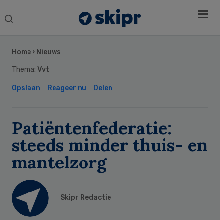
Search
this
Secondary
website
Sidebar
Home
›
Nieuws
Thema:
Vvt
Opslaan
Reageer nu
Delen
Patiëntenfederatie:
steeds minder thuis- en
mantelzorg
Skipr Redactie