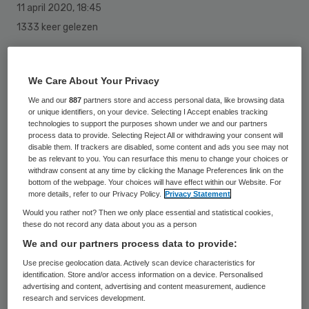
11 april 2020
,
18:45
1333 keer gelezen
Door de coronacrisis wordt er minder
thuiszorg verleend en ook mantelzorgers
We Care About Your Privacy
haken noodgedwongen af. Andere
We and our
887
partners store and access personal data, like browsing data
or unique identifiers, on your device. Selecting I Accept enables tracking
mantelzorgers doen juist extra werk,
technologies to support the purposes shown under we and our partners
process data to provide. Selecting Reject All or withdrawing your consent will
omdat thuiszorg of wijkverpleging zijn
disable them. If trackers are disabled, some content and ads you see may not
weggevallen. Dat meldt de
be as relevant to you. You can resurface this menu to change your choices or
withdraw consent at any time by clicking the Manage Preferences link on the
Patiëntenfederatie Nederland, die
bottom of the webpage. Your choices will have effect within our Website. For
more details, refer to our Privacy Policy.
Privacy Statement
onderzoek deed naar de gevolgen van de
Would you rather not? Then we only place essential and statistical cookies,
coronacrisis voor patiënten. Ruim 8300
these do not record any data about you as a person
mensen deden mee aan de peiling.
We and our partners process data to provide:
Use precise geolocation data. Actively scan device characteristics for
identification. Store and/or access information on a device. Personalised
advertising and content, advertising and content measurement, audience
De Patiëntenfederatie ziet over de hele
research and services development.