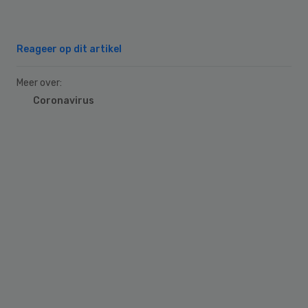
Reageer op dit artikel
Meer over:
Coronavirus
Primary
Sidebar