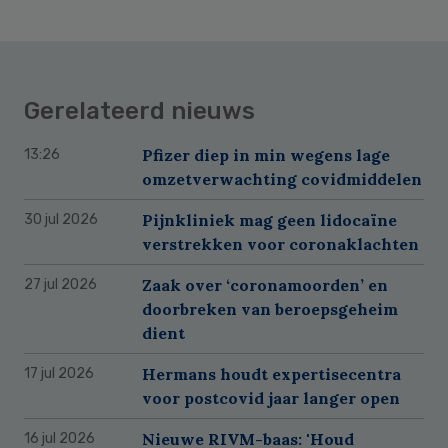
Gerelateerd nieuws
Pfizer diep in min wegens lage
13:26
omzetverwachting covidmiddelen
Pijnkliniek mag geen lidocaïne
30 jul 2026
verstrekken voor coronaklachten
Zaak over ‘coronamoorden’ en
27 jul 2026
doorbreken van beroepsgeheim
dient
Hermans houdt expertisecentra
17 jul 2026
voor postcovid jaar langer open
Nieuwe RIVM-baas: 'Houd
16 jul 2026