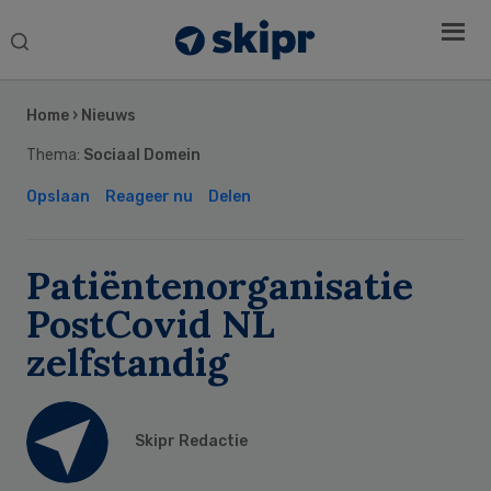
Search
this
Secondary
website
Sidebar
Home
›
Nieuws
Thema:
Sociaal Domein
Opslaan
Reageer nu
Delen
Patiëntenorganisatie
PostCovid NL
zelfstandig
Skipr Redactie