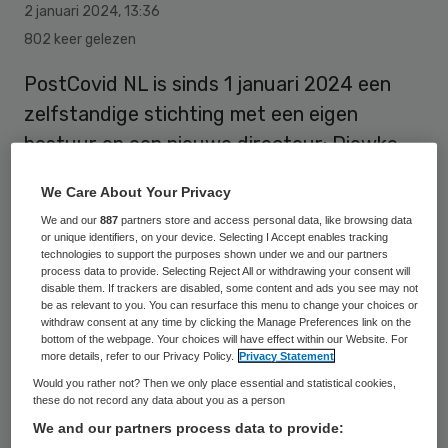
2 januari 2024
,
13:36
802 keer gelezen
PostCovid NL is sinds 1 januari 2024 een
zelfstandige stichting met een eigen
bestuur en een nieuwe directeur: Diewke
de Haen.
We Care About Your Privacy
We and our
887
partners store and access personal data, like browsing data
or unique identifiers, on your device. Selecting I Accept enables tracking
In 2020 was Longfonds één van de eerste
technologies to support the purposes shown under we and our partners
gezondheidsorganisaties die de ernst van
process data to provide. Selecting Reject All or withdrawing your consent will
disable them. If trackers are disabled, some content and ads you see may not
post covid
erkende en een platform
be as relevant to you. You can resurface this menu to change your choices or
withdraw consent at any time by clicking the Manage Preferences link on the
oprichtte om mensen met langdurige
bottom of the webpage. Your choices will have effect within our Website. For
more details, refer to our Privacy Policy.
Privacy Statement
klachten na corona te ondersteunen.
Would you rather not? Then we only place essential and statistical cookies,
Inmiddels is PostCovid NL naar eigen
these do not record any data about you as a person
zeggen uitgegroeid naar een volwassen
We and our partners process data to provide: