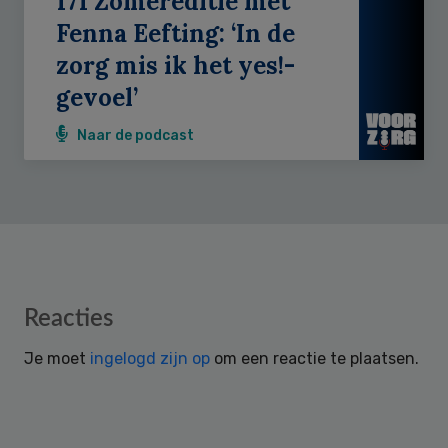
171 Zomereditie met
Fenna Eefting: ‘In de
zorg mis ik het yes!-
gevoel’
Naar de podcast
Reader
Reacties
Interactions
Je moet
ingelogd zijn op
om een reactie te plaatsen.