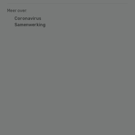
Meer over:
Coronavirus
Samenwerking
Primary
Sidebar