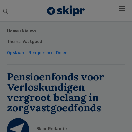
Search
this
Secondary
website
Sidebar
Home
›
Nieuws
Thema:
Vastgoed
Opslaan
Reageer nu
Delen
Pensioenfonds voor
Verloskundigen
vergroot belang in
zorgvastgoedfonds
Skipr Redactie