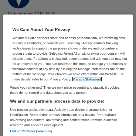
12 december 2019
,
15:15
267 keer gelezen
We Care About Your Privacy
Stichting Pensioenfonds voor
We and our
887
partners store and access personal data, like browsing data
or unique identifiers, on your device. Selecting I Accept enables tracking
Verloskundigen (SPV) vergroot zijn belang
technologies to support the purposes shown under we and our partners
in het vastgoedfonds van Syntrus Achmea.
process data to provide. Selecting Reject All or withdrawing your consent will
disable them. If trackers are disabled, some content and ads you see may not
Het pensioenfonds stapte een half jaar
be as relevant to you. You can resurface this menu to change your choices or
withdraw consent at any time by clicking the Manage Preferences link on the
geleden in het fonds.
bottom of the webpage. Your choices will have effect within our Website. For
more details, refer to our Privacy Policy.
Privacy Statement
Would you rather not? Then we only place essential and statistical cookies,
“Door de goede vooruitzichten van de
these do not record any data about you as a person
We and our partners process data to provide:
zorgvastgoedmarkt zien wij zorgvastgoed
Use precise geolocation data. Actively scan device characteristics for
als een goede mogelijkheid om financieel
identification. Store and/or access information on a device. Personalised
rendement te behalen tegen een beperkt
advertising and content, advertising and content measurement, audience
research and services development.
risico en tegelijkertijd een maatschappelijke
List of Partners (vendors)