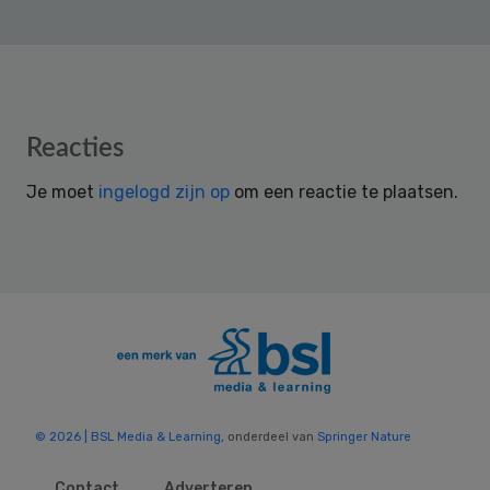
Reader
Reacties
Interactions
Je moet
ingelogd zijn op
om een reactie te plaatsen.
© 2026 | BSL Media & Learning
, onderdeel van
Springer Nature
Contact
Adverteren