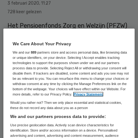
3 februari 2020
,
11:27
728 keer gelezen
Het Pensioenfonds Zorg en Welzijn (PFZW)
ontwikkelt een pensioen voor zelfstandigen
in de cultuursector. Het fonds doet dit
We Care About Your Privacy
samen met de sociale partners in de sector.
We and our
889
partners store and access personal data, like browsing data
or unique identifiers, on your device. Selecting I Accept enables tracking
technologies to support the purposes shown under we and our partners
process data to provide. Selecting Reject All or withdrawing your consent will
Met een proef in 2021 wordt onderzocht of
disable them. If trackers are disabled, some content and ads you see may not
be as relevant to you. You can resurface this menu to change your choices or
en hoe zelfstandigen zonder personeel
withdraw consent at any time by clicking the Manage Preferences link on the
bottom of the webpage. Your choices will have effect within our Website. For
(zzp’ers) pensioen kunnen opbouwen bij een
more details, refer to our Privacy Policy.
Privacy Statement
pensioenfonds. Tot nu toe kan dat nog niet,
Would you rather not? Then we only place essential and statistical cookies,
these do not record any data about you as a person
een nieuw Pensioenakkoord biedt die
We and our partners process data to provide:
ruimte mogelijk wel.
Use precise geolocation data. Actively scan device characteristics for
identification. Store and/or access information on a device. Personalised
Het project is gestart vanuit de behoefte
advertising and content, advertising and content measurement, audience