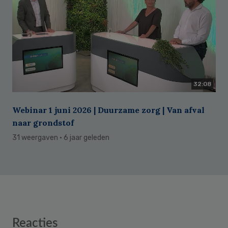
32:08
Webinar 1 juni 2026 | Duurzame zorg | Van afval
naar grondstof
31 weergaven
· 6 jaar geleden
Reader
Reacties