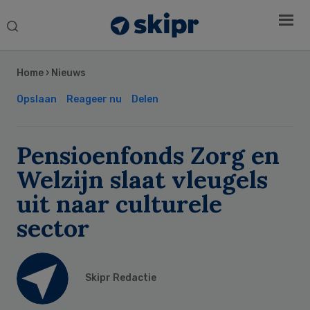
Search
this
Secondary
website
Sidebar
Home
›
Nieuws
Opslaan
Reageer nu
Delen
Pensioenfonds Zorg en
Welzijn slaat vleugels
uit naar culturele
sector
Skipr Redactie