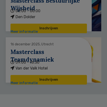
Masterclass Bestuurlijke
Wijsheid
00:00 - 00:00
Den Dolder
Inschrijven
Meer informatie
16 december 2025, Utrecht
Masterclass
Teamdynamiek
09:00 - 16:30
Van der Valk Hotel
Inschrijven
Meer informatie