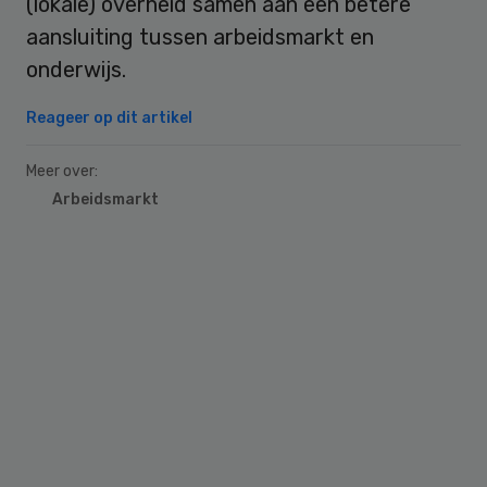
(lokale) overheid samen aan een betere
aansluiting tussen arbeidsmarkt en
onderwijs.
Reageer op dit artikel
Meer over:
Arbeidsmarkt
Primary
Sidebar