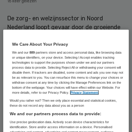
16 keer gelezen
De zorg- en welzijnssector in Noord
Nederland loopt gevaar door de groeiende
krapte op de arbeidsmarkt. Het verwachte
tekort aan hbo-verpleegkundigen in de
We Care About Your Privacy
regio kan oplopen tot bijna 8 procent van
We and our
889
partners store and access personal data, like browsing data
or unique identifiers, on your device. Selecting I Accept enables tracking
het aantal werkzame hbo-
technologies to support the purposes shown under we and our partners
process data to provide. Selecting Reject All or withdrawing your consent will
verpleegkundigen in 2015.
disable them. If trackers are disabled, some content and ads you see may not
be as relevant to you. You can resurface this menu to change your choices or
withdraw consent at any time by clicking the Manage Preferences link on the
Eén en ander komt naar voren uit de
bottom of the webpage. Your choices will have effect within our Website. For
more details, refer to our Privacy Policy.
Privacy Statement
publicatie
‘Arbeidsmarkt zorg en welzijn
Would you rather not? Then we only place essential and statistical cookies,
2017’
van Zorgplein Noord. De meest
these do not record any data about you as a person
kwetsbare functies zijn verpleegkundigen
We and our partners process data to provide:
hbo (nu een tekort van 290 arbeidsplaatsen
Use precise geolocation data. Actively scan device characteristics for
identification. Store and/or access information on a device. Personalised
oplopend naar 540 in 2020) en
advertising and content, advertising and content measurement, audience