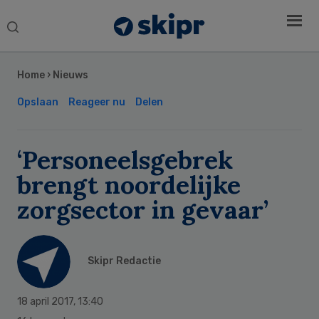
Search
this
Secondary
website
Sidebar
Home
›
Nieuws
Opslaan
Reageer nu
Delen
‘Personeelsgebrek
brengt noordelijke
zorgsector in gevaar’
Skipr Redactie
18 april 2017
,
13:40