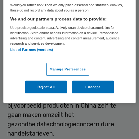
Would you rather not? Then we only place essential and statistical cookies,
these do not record any data about you as a person
Handelsoorlog
We and our partners process data to provide:
Use precise geolocation data. Actively scan device characteristics for
Philips kampte eerder dit jaar nog met
identification. Store and/or access information on a device. Personalised
advertising and content, advertising and content measurement, audience
tegenwind in China, door een lagere vraag
research and services development.
List of Partners (vendors)
naar luchtzuiveringssystemen en
voorraadkwesties.
Manage Preferences
Philips gaat waarschijnlijk meer lokaal
produceren om tegenwicht te bieden aan
Reject All
I Accept
de wereldwijde handelsspanningen. Door
bijvoorbeeld producten in China zelf te
gaan maken omzeilt het
gezondheidstechnologieconcern dure
handelstarieven.