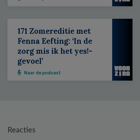
171 Zomereditie met
Fenna Eefting: ‘In de
zorg mis ik het yes!-
gevoel’
Naar de podcast
Reader
Reacties
Interactions