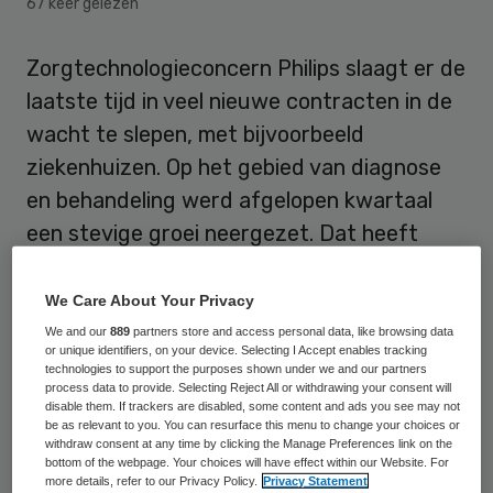
67 keer gelezen
Zorgtechnologieconcern Philips slaagt er de
laatste tijd in veel nieuwe contracten in de
wacht te slepen, met bijvoorbeeld
ziekenhuizen. Op het gebied van diagnose
en behandeling werd afgelopen kwartaal
een stevige groei neergezet. Dat heeft
topman Frans van Houten gezegd in een
toelichting op de kwartaalcijfers.
We Care About Your Privacy
We and our
889
partners store and access personal data, like browsing data
Ook de verkopen bij de persoonlijke
or unique identifiers, on your device. Selecting I Accept enables tracking
technologies to support the purposes shown under we and our partners
verzorgingsdivisie liepen beduidend beter
process data to provide. Selecting Reject All or withdrawing your consent will
disable them. If trackers are disabled, some content and ads you see may not
dan eerder dit jaar. Van Houten merkt op
be as relevant to you. You can resurface this menu to change your choices or
withdraw consent at any time by clicking the Manage Preferences link on the
dat hij hier eigenlijk op een krachtiger
bottom of the webpage. Your choices will have effect within our Website. For
herstel had gerekend.
more details, refer to our Privacy Policy.
Privacy Statement