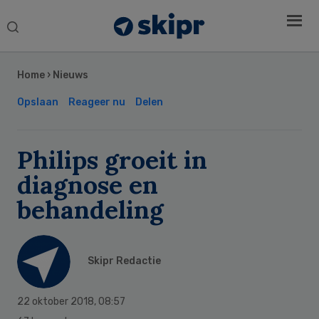
Search
this
Secondary
website
Sidebar
Home
›
Nieuws
Opslaan
Reageer nu
Delen
Philips groeit in
diagnose en
behandeling
Skipr Redactie
22 oktober 2018
,
08:57