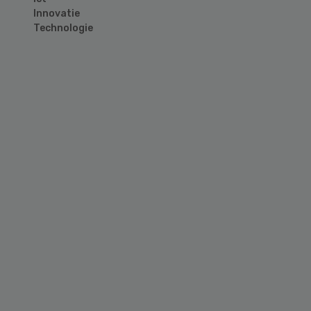
Innovatie
Technologie
Primary
Sidebar