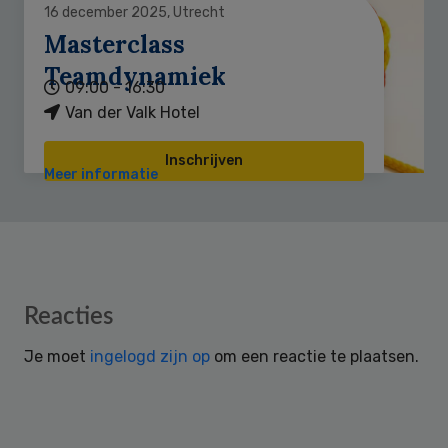
16 december 2025, Utrecht
Masterclass
Teamdynamiek
09:00 - 16:30
Van der Valk Hotel
Inschrijven
Meer informatie
Reader
Reacties
Interactions
Je moet
ingelogd zijn op
om een reactie te plaatsen.