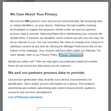
1332 keer gelezen
Het volledig pakket thuis (vpt) is zeer
We Care About Your Privacy
lucratief gebleken voor de aanbieders.
We and our
889
partners store and access personal data, like browsing data
or unique identifiers, on your device. Selecting I Accept enables tracking
Dubbele winstcijfers zijn niet vreemd. Niks
technologies to support the purposes shown under we and our partners
mis mee, aldus Conny Helder, die als
process data to provide. Selecting Reject All or withdrawing your consent will
disable them. If trackers are disabled, some content and ads you see may not
minister de weg vrijmaakte voor deze vorm
be as relevant to you. You can resurface this menu to change your choices or
withdraw consent at any time by clicking the Manage Preferences link on the
van verpleegzorg aan huis.
bottom of the webpage. Your choices will have effect within our Website. For
more details, refer to our Privacy Policy.
Privacy Statement
Would you rather not? Then we only place essential and statistical cookies,
Wat vindt u, is dikke winst maken met het
these do not record any data about you as a person
We and our partners process data to provide:
vpt oké? Laat het weten
in de Zorgvisie-
Use precise geolocation data. Actively scan device characteristics for
poll van deze week
.
identification. Store and/or access information on a device. Personalised
advertising and content, advertising and content measurement, audience
research and services development.
List of Partners (vendors)