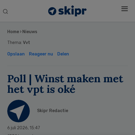
Search
this
Secondary
website
Sidebar
Home
›
Nieuws
Thema:
Vvt
Opslaan
Reageer nu
Delen
Poll | Winst maken met
het vpt is oké
Skipr Redactie
6 juli 2026
,
15:47