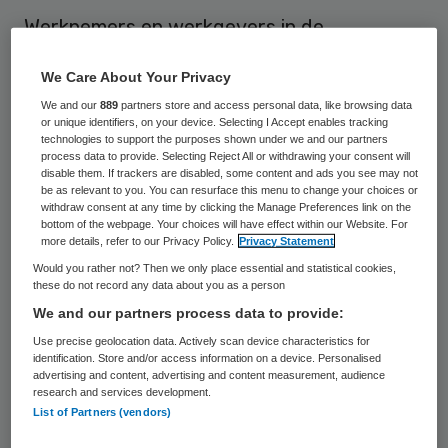
Werknemers en werkgevers in de
ambulancezorg hebben donderdag een
We Care About Your Privacy
principeakkoord gesloten voor een nieuwe
We and our
889
partners store and access personal data, like browsing data
tweejarige cao. Daarmee zijn de
or unique identifiers, on your device. Selecting I Accept enables tracking
technologies to support the purposes shown under we and our partners
aangekondigde acties in de sector van de
process data to provide. Selecting Reject All or withdrawing your consent will
baan.
disable them. If trackers are disabled, some content and ads you see may not
be as relevant to you. You can resurface this menu to change your choices or
withdraw consent at any time by clicking the Manage Preferences link on the
Volgens de vakbonden zijn ook over
bottom of the webpage. Your choices will have effect within our Website. For
more details, refer to our Privacy Policy.
Privacy Statement
moeilijke onderwerpen aanvaardbare
Would you rather not? Then we only place essential and statistical cookies,
afspraken gemaakt. Zo is de
these do not record any data about you as a person
We and our partners process data to provide:
werkgelegenheid voor de looptijd van deze
Use precise geolocation data. Actively scan device characteristics for
cao gegarandeerd en zijn er ten aanzien
identification. Store and/or access information on a device. Personalised
van reizen naar standplaatsen in eigen tijd
advertising and content, advertising and content measurement, audience
research and services development.
afspraken gemaakt. Ook is er een
List of Partners (vendors)
salarisverhoging afgesproken van 3,25