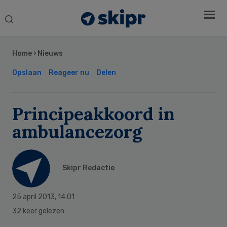
Search
this
Secondary
website
Sidebar
Home
›
Nieuws
Opslaan
Reageer nu
Delen
Principeakkoord in
ambulancezorg
Skipr Redactie
25 april 2013
,
14:01
32 keer gelezen