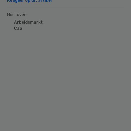
Reageer op dit artikel
Meer over:
Arbeidsmarkt
Cao
Primary
Sidebar