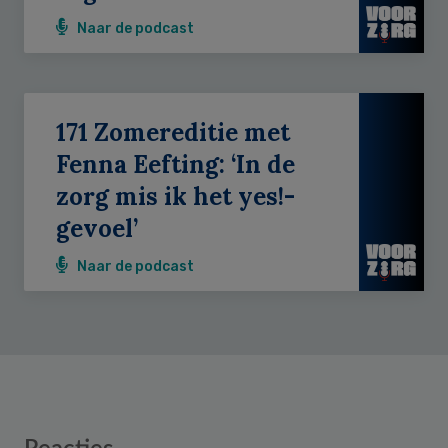
Naar de podcast
171 Zomereditie met
Fenna Eefting: ‘In de
zorg mis ik het yes!-
gevoel’
Naar de podcast
Reader