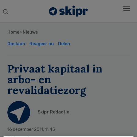
Search
this
Secondary
website
Sidebar
Home
›
Nieuws
Opslaan
Reageer nu
Delen
Privaat kapitaal in
arbo- en
revalidatiezorg
Skipr Redactie
16 december 2011
,
11:45