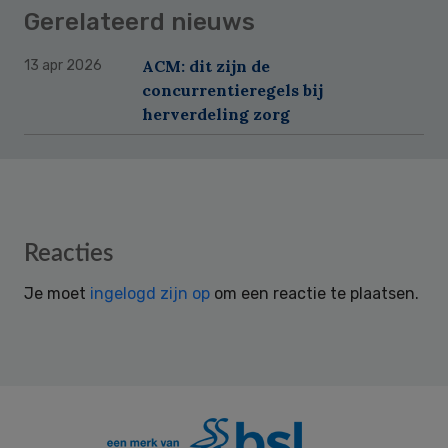
Gerelateerd nieuws
ACM: dit zijn de
13 apr 2026
concurrentieregels bij
herverdeling zorg
Reader
Reacties
Interactions
Je moet
ingelogd zijn op
om een reactie te plaatsen.