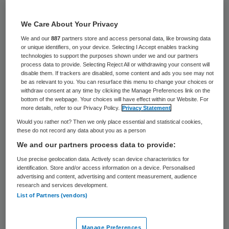
34 keer gelezen
We Care About Your Privacy
Gilde Healthcare Services gaat investeren
We and our
887
partners store and access personal data, like browsing data
in de arbo- en revalidatiezorg. Volgens de
or unique identifiers, on your device. Selecting I Accept enables tracking
technologies to support the purposes shown under we and our partners
gespecialiseerde investeerder in de zorg
process data to provide. Selecting Reject All or withdrawing your consent will
disable them. If trackers are disabled, some content and ads you see may not
blijkt hieruit opnieuw dat het belang van
be as relevant to you. You can resurface this menu to change your choices or
privaat kapitaal in de zorg groeit nu de
withdraw consent at any time by clicking the Manage Preferences link on the
bottom of the webpage. Your choices will have effect within our Website. For
overheid en banken verder terugtreden.
more details, refer to our Privacy Policy.
Privacy Statement
Would you rather not? Then we only place essential and statistical cookies,
these do not record any data about you as a person
Gilde Healthcare Services
heeft een belang
We and our partners process data to provide:
genomen in
VerzuimReductie
en
Fysius
Use precise geolocation data. Actively scan device characteristics for
Rugexperts
. VerzuimRedactie ondersteunt
identification. Store and/or access information on a device. Personalised
advertising and content, advertising and content measurement, audience
ondernemingen bij het beheersen van
research and services development.
ziekteverzuim. In een moeilijke markt
List of Partners (vendors)
realiseert VerzuimReductie al jaren een
groei van meer dan 20 procent. Fysius
Manage Preferences