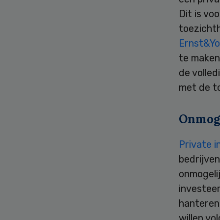
Dit is vo
toezicht
Ernst&Y
te maken
de volle
met de to
Onmoge
Private 
bedrijven
onmogelij
investee
hanteren
willen v