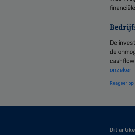
financiël
Bedrijf
De inves
de onmog
cashflow
onzeker
.
Reageer op d
Secondary
Sidebar
Dit artike