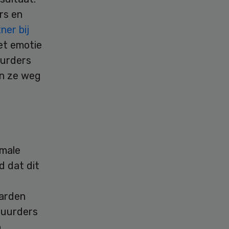
rs en
ner bij
et emotie
uurders
en ze weg
rmale
d dat dit
aarden
tuurders
n