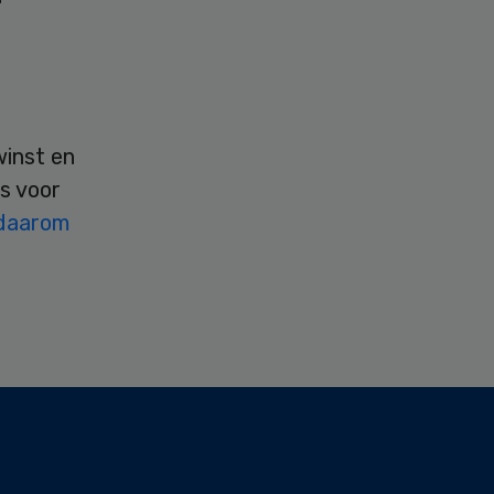
winst en
s voor
 daarom