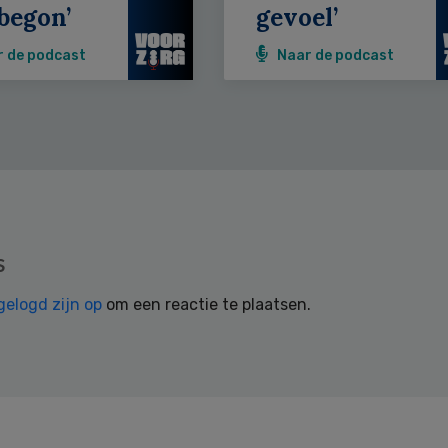
begon’
gevoel’
r de podcast
Naar de podcast
s
gelogd zijn op
om een reactie te plaatsen.