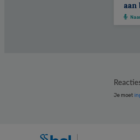
aan 
Naa
Reader
Reactie
Interactions
Je moet
in