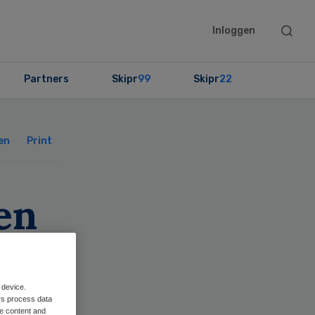
Searc
Inloggen
this
websit
Partners
Skipr
99
Skipr
22
Primary
Sidebar
en
Print
en
 device.
rs process data
me content and