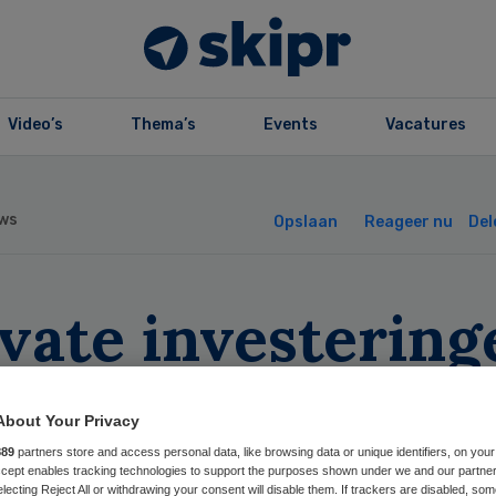
Video’s
Thema’s
Events
Vacatures
ws
Opslaan
Reageer nu
Del
vate investering
 ziekenhuizen
About Your Privacy
jven nihil
889
partners store and access personal data, like browsing data or unique identifiers, on your
Accept enables tracking technologies to support the purposes shown under we and our partne
electing Reject All or withdrawing your consent will disable them. If trackers are disabled, so