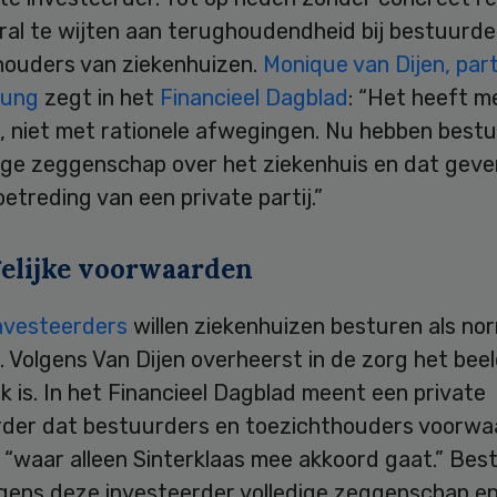
oral te wijten aan terughoudendheid bij bestuurde
houders van ziekenhuizen.
Monique van Dijen, part
oung
zegt in het
Financieel Dagblad
: “Het heeft m
, niet met rationele afwegingen. Nu hebben best
dige zeggenschap over het ziekenhuis en dat gev
etreding van een private partij.”
lijke voorwaarden
investeerders
willen ziekenhuizen besturen als no
. Volgens Van Dijen overheerst in de zorg het beel
k is. In het Financieel Dagblad meent een private
rder dat bestuurders en toezichthouders voorw
 “waar alleen Sinterklaas mee akkoord gaat.” Bes
olgens deze investeerder volledige zeggenschap e