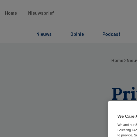
Home
Nieuwsbrief
Nieuws
Opinie
Podcast
Home
›
Nieu
Pri
in
We Care 
bli
We and our
Selecting I 
to provide. S