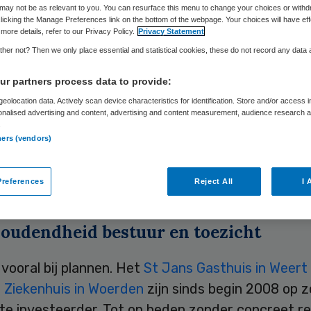
may not be as relevant to you. You can resurface this menu to change your choices or withd
licking the Manage Preferences link on the bottom of the webpage. Your choices will have eff
more details, refer to our Privacy Policy.
Privacy Statement
Skipr Redactie
9 juni 2009
,
11:57
47 keer gelezen
her not? Then we only place essential and statistical cookies, these do not record any data
r partners process data to provide:
investeerders hebben nog nauwelijks hun weg naa
eolocation data. Actively scan device characteristics for identification. Store and/or access 
onalised advertising and content, advertising and content measurement, audience research 
dse ziekenhuissector gevonden. Enkel bij een na
.
ners (vendors)
ment hebben private investeerders soms een rol v
 gespeeld, bijvoorbeeld in het Slotervaartziekenh
references
Reject All
I 
erziekenhuizen. Dat meldt het Financieel Dagblad
oudendheid bestuur en toezicht
t vooral bij plannen. Het
St Jans Gasthuis in Weert
 Ziekenhuis in Woerden
zijn sinds begin 2008 op 
te investeerder. Tot op heden zonder concreet re