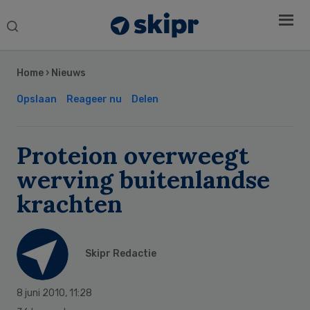
Search
this
Secondary
website
Sidebar
Home
›
Nieuws
Opslaan
Reageer nu
Delen
Proteion overweegt
werving buitenlandse
krachten
Skipr Redactie
8 juni 2010
,
11:28