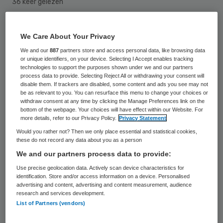
36 keer gelezen
Proteion Thuis overweegt verzorgenden en
We Care About Your Privacy
verpleegkundigen in het buitenland te
We and our
887
partners store and access personal data, like browsing data
werven om het dreigende personeelstekort
or unique identifiers, on your device. Selecting I Accept enables tracking
technologies to support the purposes shown under we and our partners
tegen te gaan. Daarnaast zet de
process data to provide. Selecting Reject All or withdrawing your consent will
disable them. If trackers are disabled, some content and ads you see may not
organisatie in op opleiding en technische
be as relevant to you. You can resurface this menu to change your choices or
withdraw consent at any time by clicking the Manage Preferences link on the
innovaties, aldus lid van de raad van
bottom of the webpage. Your choices will have effect within our Website. For
bestuur Wiel Ploegman in Dagblad de
more details, refer to our Privacy Policy.
Privacy Statement
Would you rather not? Then we only place essential and statistical cookies,
Limburger.
these do not record any data about you as a person
We and our partners process data to provide:
Seizoensarbeiders
Use precise geolocation data. Actively scan device characteristics for
identification. Store and/or access information on a device. Personalised
advertising and content, advertising and content measurement, audience
Ploegman in
Dagblad de Limburger
: “Je
research and services development.
List of Partners (vendors)
moet je ogen niet sluiten voor de
mogelijkheden. Als hier duizenden