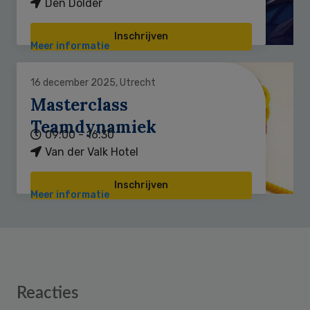
Den Dolder
Inschrijven
Meer informatie
16 december 2025, Utrecht
Masterclass
Teamdynamiek
09:00 - 16:30
Van der Valk Hotel
Inschrijven
Meer informatie
Reader
Reacties
Interactions